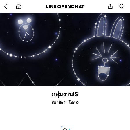
Go
share
se
LINE OPENCHAT
back
to
home
กลุ่มงานIS
สมาชิก 1
โน้ต 0