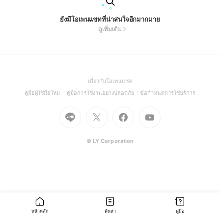
ยังมีโอเพนแชทที่น่าสนใจอีกมากมาย
ดูเพิ่มเติม
(Open
เกี่ยวกับโอเพนแชท
in
(Open
(Open
(Open
คู่มือผู้ใช้มือใหม่
คู่มือการใช้งานอย่างปลอดภัย
ข้อกำหนดการใช้บริการ
a
in
in
in
Go
Go
Go
new
Go
a
a
a
to
to
to
window)
to
new
new
new
Line
X
Facebook
Youtube
window)
window)
window)
(Open
(Open
(Open
(Open
© LY Corporation
in
in
in
in
a
a
a
a
new
new
new
new
window)
window)
window)
window)
หน้าหลัก
ค้นหา
คู่มือ