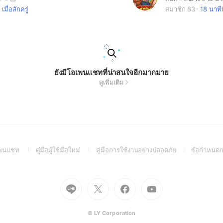
เมื่อสักครู่
สมาชิก 83
18 นาทีท
ยังมีโอเพนแชทที่น่าสนใจอีกมากมาย
ดูเพิ่มเติม
(Open
(Open
(Open
อเพนแชท
คู่มือผู้ใช้มือใหม่
คู่มือการใช้งานอย่างปลอดภัย
ข้อกำหนดก
in
in
in
a
a
a
new
new
new
Go
Go
Go
Go
window)
window)
window)
to
to
to
to
Line
X
Facebook
Youtube
(Open
(Open
(Open
(Open
© LY Corporation
in
in
in
in