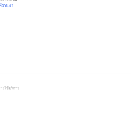
ี่ผ่านมา
(Open
ารใช้บริการ
in
a
new
window)