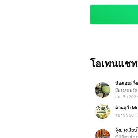
โอเพนแช
น้องเอยฝรั่
สมาชิก 202
ม้วนสุกี้ (
สมาชิก 50
จุ้งย่างเสีย
สั่งได้เลยค้า