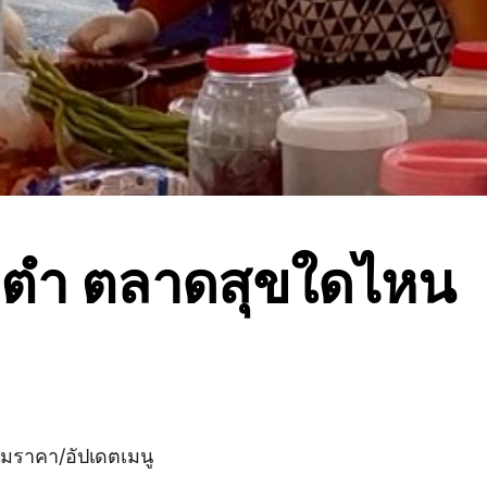
้มตำ ตลาดสุขใดไหน
ามราคา/อัปเดตเมนู