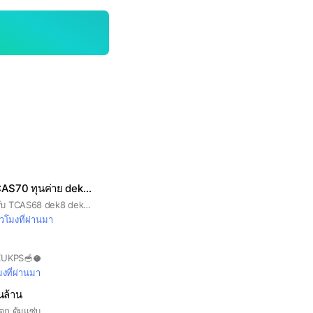
สอบเข้ามหาลัย TCAS70 ทุนค่าย dek70
รวมข่าวสอบเข้าสำหรับ TCAS68 dek8 dek69 รับตรง ทุน ค่าย
่วโมงที่ผ่านมา
 KUKPS🥣🥥
มงที่ผ่านมา
ินล้าน
ำตก ต้มแซ่บ