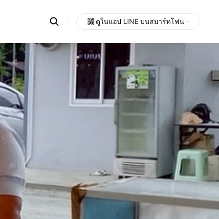
Search
ดูในแอป LINE บนสมาร์ทโฟน
OpenChats
Open
or
search
messages
area