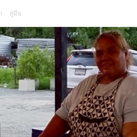
า
คู่มือ