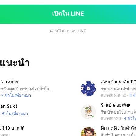
เปิดใน LINE
ดาวน์โหลดแอป LINE
ทแนะนำ
งสดแช่บ๊วย
มีฝรั่งสด ฝรั่งแช่บ๊วยสูตรโบราณ พร้อมน้ำจิ้มพริกเกลือ,พริกเกลือบ๊วย,พริกเกลือน้ำตาลปี๊บฟรี!!ให้เลือกอร่อยตามใจชอบ
2 ชั่วโมงที่ผ่านมา
สมาชิก 86950
6 ชั
ร้านบัวลอย🥣🥥
Muan Suki)
ร้านบัวลอยไข่หวาน
1 ชั่วโมงที่ผ่านมา
สมาชิก 120
4 ชั่วโ
บไม้ 10 บาท🦞
คิม กะ คิว ส้มตำเง
บ✨🤏🏻
ส้มตำ ไก่ย่าง ลาบ น้