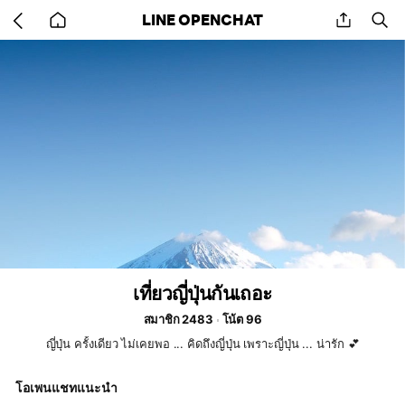
Go
share
se
LINE OPENCHAT
back
to
home
เที่ยวญี่ปุ่นกันเถอะ
สมาชิก 2483
โน้ต 96
ญี่ปุ่น ครั้งเดียว ไม่เคยพอ ... คิดถึงญี่ปุ่น เพราะญี่ปุ่น ... น่ารัก 💕
โอเพนแชทแนะนำ