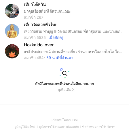
เที่ยวไต้หวัน
มาคุยเรื่องเที่ยวไต้หวันกันเถอะ
สมาชิก 267
เที่ยววัดสวยทั่วไทย
เที่ยววัดสวย ทำบุญ 9 วัด ของกินอร่อย ที่พักสุดสวย แนะนำบอกต่อ
สมาชิก 5535
เมื่อสักครู่
Hokkaido lover
แชร์ประสบการณ์ สถานที่ท่องเที่ยว ร้านอาหารในฮอกไกโด ใครก่อกวน ปลิว!
สมาชิก 484
59 นาทีที่ผ่านมา
ยังมีโอเพนแชทที่น่าสนใจอีกมากมาย
ดูเพิ่มเติม
(Open
เกี่ยวกับโอเพนแชท
in
(Open
(Open
(Open
คู่มือผู้ใช้มือใหม่
คู่มือการใช้งานอย่างปลอดภัย
ข้อกำหนดการใช้บริการ