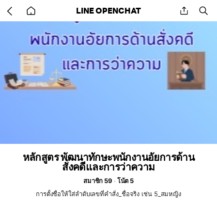
Go
share
se
LINE OPENCHAT
back
to
home
หลักสูตร พัฒนาทักษะพนักงานอัยการด้าน
สั่งคดีและการว่าความ
สมาชิก 59
โน้ต 5
การตั้งชื่อให้ใส่ลำดับเลขที่คำสั่ง_ชื่อจริง เช่น 5_สมหญิง