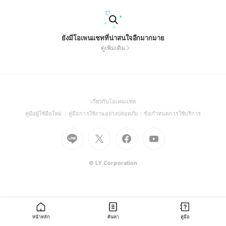
ยังมีโอเพนแชทที่น่าสนใจอีกมากมาย
ดูเพิ่มเติม
(Open
เกี่ยวกับโอเพนแชท
in
(Open
(Open
(Open
คู่มือผู้ใช้มือใหม่
คู่มือการใช้งานอย่างปลอดภัย
ข้อกำหนดการใช้บริการ
a
in
in
in
Go
Go
Go
new
Go
a
a
a
to
to
to
window)
to
new
new
new
Line
X
Facebook
Youtube
window)
window)
window)
(Open
(Open
(Open
(Open
© LY Corporation
in
in
in
in
a
a
a
a
new
new
new
new
window)
window)
window)
window)
หน้าหลัก
ค้นหา
คู่มือ