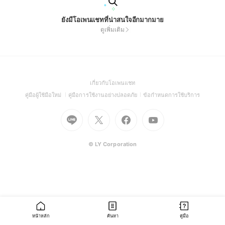
ยังมีโอเพนแชทที่น่าสนใจอีกมากมาย
ดูเพิ่มเติม
(Open
เกี่ยวกับโอเพนแชท
in
(Open
(Open
(Open
คู่มือผู้ใช้มือใหม่
คู่มือการใช้งานอย่างปลอดภัย
ข้อกำหนดการใช้บริการ
a
in
in
in
Go
Go
Go
new
Go
a
a
a
to
to
to
window)
to
new
new
new
Line
X
Facebook
Youtube
window)
window)
window)
(Open
(Open
(Open
(Open
© LY Corporation
in
in
in
in
a
a
a
a
new
new
new
new
window)
window)
window)
window)
หน้าหลัก
ค้นหา
คู่มือ