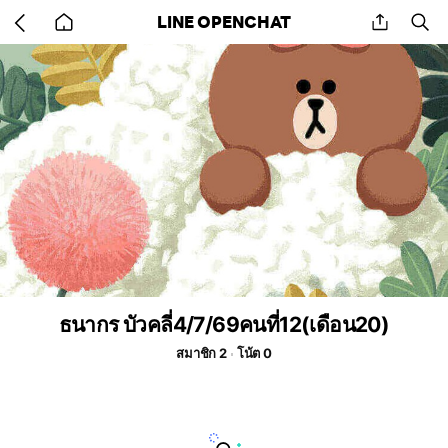
Go
share
se
LINE OPENCHAT
back
to
home
ธนากร บัวคลี่4/7/69คนที่12(เดือน20)
สมาชิก 2
โน้ต 0