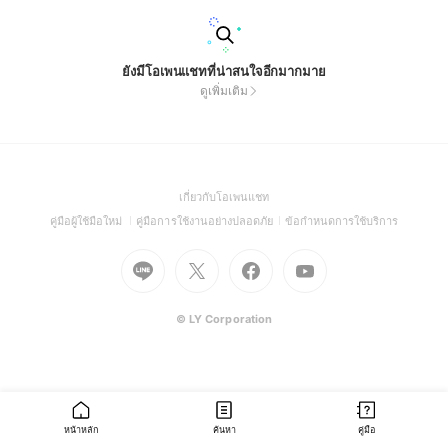
ยังมีโอเพนแชทที่น่าสนใจอีกมากมาย
ดูเพิ่มเติม
(Open
เกี่ยวกับโอเพนแชท
in
(Open
(Open
(Open
คู่มือผู้ใช้มือใหม่
คู่มือการใช้งานอย่างปลอดภัย
ข้อกำหนดการใช้บริการ
a
in
in
in
Go
Go
Go
new
Go
a
a
a
to
to
to
window)
to
new
new
new
Line
X
Facebook
Youtube
window)
window)
window)
(Open
(Open
(Open
(Open
© LY Corporation
in
in
in
in
a
a
a
a
new
new
new
new
window)
window)
window)
window)
หน้าหลัก
ค้นหา
คู่มือ