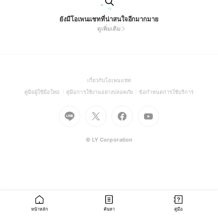
ยังมีโอเพนแชทที่น่าสนใจอีกมากมาย
ดูเพิ่มเติม
(Open
เกี่ยวกับโอเพนแชท
in
(Open
(Open
(Open
คู่มือผู้ใช้มือใหม่
คู่มือการใช้งานอย่างปลอดภัย
ข้อกำหนดการใช้บริการ
a
in
in
in
Go
Go
Go
new
Go
a
a
a
to
to
to
window)
to
new
new
new
Line
X
Facebook
Youtube
window)
window)
window)
(Open
(Open
(Open
(Open
© LY Corporation
in
in
in
in
a
a
a
a
new
new
new
new
window)
window)
window)
window)
หน้าหลัก
ค้นหา
คู่มือ