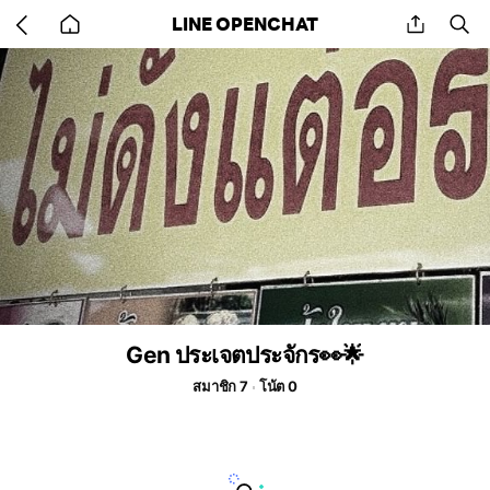
Go
share
se
LINE OPENCHAT
back
to
home
Gen ประเจตประจักร👀🌟
สมาชิก 7
โน้ต 0