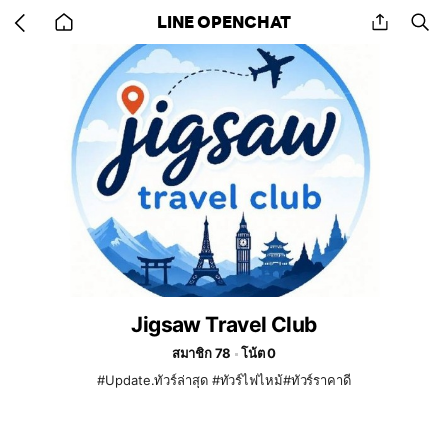
Go
share
se
LINE OPENCHAT
back
to
home
Jigsaw Travel Club
สมาชิก 78
โน้ต 0
#Update.ทัวร์ล่าสุด​ #ทัวร์ไฟไหม้​#ทัวร์ราคาดี