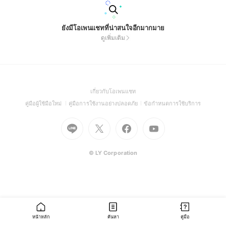
ยังมีโอเพนแชทที่น่าสนใจอีกมากมาย
ดูเพิ่มเติม
(Open
เกี่ยวกับโอเพนแชท
in
(Open
(Open
(Open
คู่มือผู้ใช้มือใหม่
คู่มือการใช้งานอย่างปลอดภัย
ข้อกำหนดการใช้บริการ
a
in
in
in
Go
Go
Go
new
Go
a
a
a
to
to
to
window)
to
new
new
new
Line
X
Facebook
Youtube
window)
window)
window)
(Open
(Open
(Open
(Open
© LY Corporation
in
in
in
in
a
a
a
a
new
new
new
new
window)
window)
window)
window)
หน้าหลัก
ค้นหา
คู่มือ