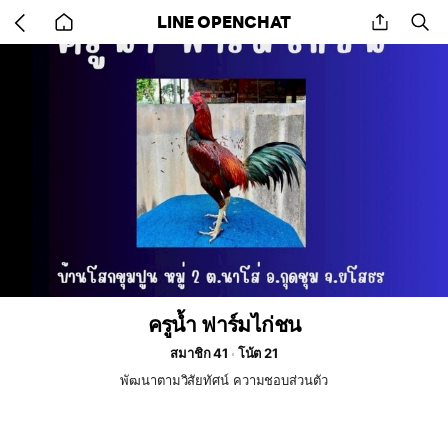
Go
share
se
LINE OPENCHAT
back
to
home
ครูน้ำ ฟาร์มไก่ชน
สมาชิก 41
โน้ต 21
พัฒนาตามวิสัยทัศน์ ความชอบส่วนตัว