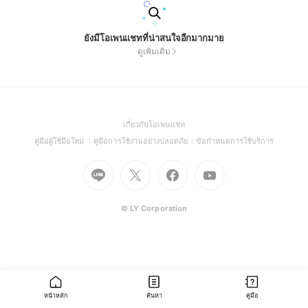
ยังมีโอเพนแชทที่น่าสนใจอีกมากมาย
ดูเพิ่มเติม
(Open
เกี่ยวกับโอเพนแชท
in
(Open
(Open
(Open
คู่มือผู้ใช้มือใหม่
คู่มือการใช้งานอย่างปลอดภัย
ข้อกำหนดการใช้บริการ
a
in
in
in
Go
Go
Go
new
Go
a
a
a
to
to
to
window)
to
new
new
new
Line
X
Facebook
Youtube
window)
window)
window)
(Open
(Open
(Open
(Open
© LY Corporation
in
in
in
in
a
a
a
a
new
new
new
new
window)
window)
window)
window)
หน้าหลัก
ค้นหา
คู่มือ