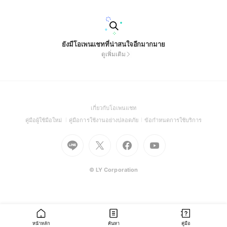
ยังมีโอเพนแชทที่น่าสนใจอีกมากมาย
ดูเพิ่มเติม
(Open
เกี่ยวกับโอเพนแชท
in
(Open
(Open
(Open
คู่มือผู้ใช้มือใหม่
คู่มือการใช้งานอย่างปลอดภัย
ข้อกำหนดการใช้บริการ
a
in
in
in
Go
Go
Go
new
Go
a
a
a
to
to
to
window)
to
new
new
new
Line
X
Facebook
Youtube
window)
window)
window)
(Open
(Open
(Open
(Open
© LY Corporation
in
in
in
in
a
a
a
a
new
new
new
new
window)
window)
window)
window)
หน้าหลัก
ค้นหา
คู่มือ