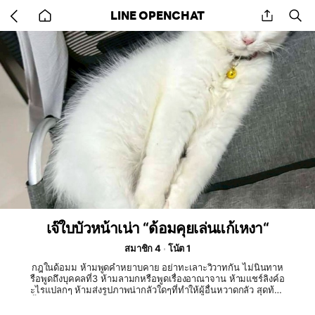
Go
share
se
LINE OPENCHAT
back
to
home
เจ๊ใบบัวหน้าเน่า “ด้อมคุยเล่นแก้เหงา“
สมาชิก 4
โน้ต 1
กฎในด้อมม ห้ามพูดคำหยาบคาย อย่าทะเลาะวิวาทกัน ไม่นินทาห
รือพูดถึงบุคคลที่3 ห้ามลามกหรือพูดเรื่องอาณาจาน ห้ามแชร์ลิงค์อ
ะไรแปลกๆ ห้ามส่งรูปภาพน่ากลัวใดๆที่ทำให้ผู้อื่นหวาดกลัว สุดท้าย
นี้ ใครทำผิดกฎขออนุญาตให้แอดมินเตะออก โปรดมีมารยาทต่อผู้อื่
นและให้เกียรติซึ่งกันและกันด้วย แต้งกิ้วหลายๆๆๆ