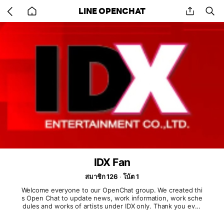
Go
share
se
LINE OPENCHAT
back
to
home
IDX Fan
สมาชิก 126
โน้ต 1
Welcome everyone to our OpenChat group. We created thi
s Open Chat to update news, work information, work sche
dules and works of artists under IDX only. Thank you ever
yone for being a part of us.