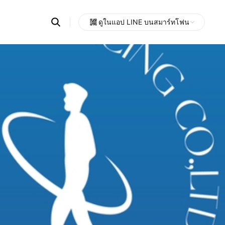
Search
ดูในแอป LINE บนสมาร์ทโฟน
OpenChats
Open
or
search
messages
area