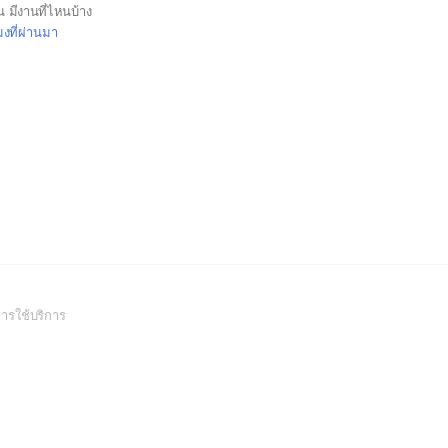
 มีงานที่ไหนบ้าง
มงที่ผ่านมา
(Open
ารใช้บริการ
in
a
new
window)