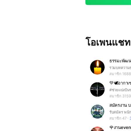
โอเพนแช
ธรรมะพัฒน
สมาชิก 1688
💚🕊อากาเซ
สมาชิก 3159
สมัครงาน บ
สมาชิก 47