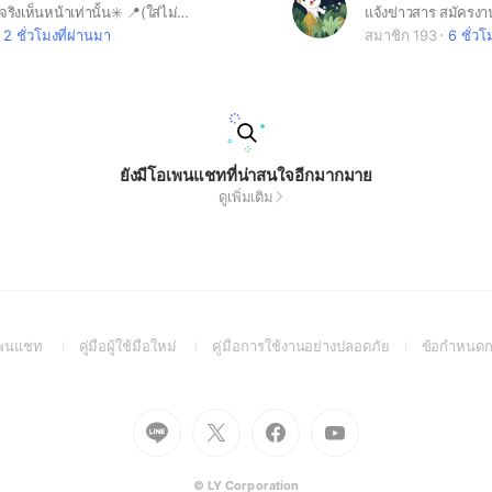
ใส่ชื่อเล่น+รูปจริงเห็นหน้าเท่านั้น✳️ 📍(ใส่ไม่ครบไม่แจ้ง ไม่อนุมัติจ้า) 📍 ✅คนทำงาน event ทุกประเภท หาคนทำงาน mc pretty ba pc staff mascot งานวิจัย ได้หมดจ้า ❌งดงานที่เสื่อมเสียทุกประเภท ✅ยกเว้นเชียร์เบียร์ บุหรี่กลางคืนที่เป็นอีเว้นท์ได้จ้า ❌พวกงานเอนนัวเสียตัวเล่นยาไม่ต้องมาบรอดนะคะ nv vipอะไรไปไกลๆ ❌ #pretty #mc #staff #BA #event
แจ้งข่าวสาร สมัครงาน
2 ชั่วโมงที่ผ่านมา
สมาชิก 193
6 ชั่วโ
ยังมีโอเพนแชทที่น่าสนใจอีกมากมาย
ดูเพิ่มเติม
(Open
(Open
(Open
อเพนแชท
คู่มือผู้ใช้มือใหม่
คู่มือการใช้งานอย่างปลอดภัย
ข้อกำหนดก
in
in
in
a
a
a
new
new
new
Go
Go
Go
Go
window)
window)
window)
to
to
to
to
Line
X
Facebook
Youtube
(Open
(Open
(Open
(Open
© LY Corporation