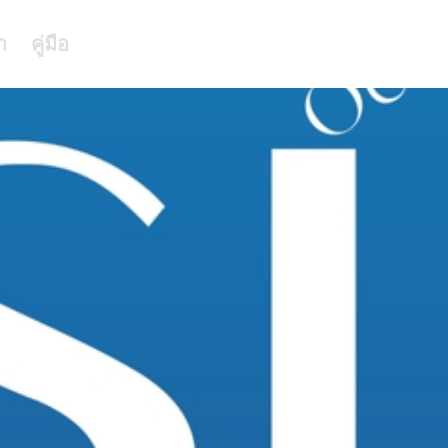
า
คู่มือ