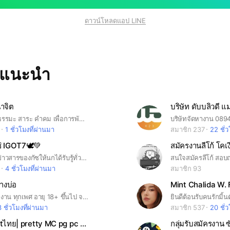
ดาวน์โหลดแอป LINE
ทแนะนำ
าจิต
บริษัท ดับบลิวดี 
รวมบทความธรรมะ สาระ คำคม เพื่อการพัฒนาและผ่อนคลาย ธรรมะ ครูบาอาจารย์ทุกสาย (ผ่อนคลายจิต พัฒนาสติ สมาธิ ปัญญา)​
บริษัทจัดหางาน 08
1 ชั่วโมงที่ผ่านมา
สมาชิก 237
22 ชั่วโ
่ IGOT7🕊💚
สมัครงานลีโก้ โคเ
#ช่วยแบ่งปันข่าวสารของกัซให้นกได้รับรู้ทั่วกันนะคะ😍💚🕊🇹🇭
สนใจสมัครลีโก้ สอบ
4 ชั่วโมงที่ผ่านมา
สมาชิก 93
างบ่อ
Mint Chalida W
รับสมัคร พนักงาน ทุกเพศ อายุ 18+ ขึ้นไป จบ ป.6 ก็ทำได้ ขออนุญาตไม่รับ 1. อายุไม่ถึง 18+ 2. มีประวัติอาชญากรรม 3. มีรอยสักนอกร่มผ้าออกตามร่างกาย หน้า คอ แขน นอกร่มผ้าไม่รับ 4. ไม่สามารถทำงานเข้ากะได้ 5. มีประวัติการป่วยที่ส่งผลต่อการปฏิบัติงานหรือมีผลกระทบต่อบุคคลอื่น หรือ ทำๆหยุดๆบ่อยๆ จนทำให้ผู้อื่นต้องทำงานแทนบ่อยครั้ง 6. หนีหนี้มาจนเจ้าหนี้มาตามก่อกวน สร้างความวุ่นวายในบริษัท
3 ชั่วโมงที่ผ่านมา
สมาชิก 537
20 ชั่วโ
🌹งานeventไทย| pretty MC pg pc ba staff mascot
กลุ่มรับสมัครงาน ซ