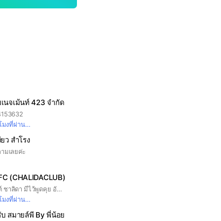
แมเนจเม้นท์ 423 จำกัด
94153632
มงที่ผ่านมา
งียว สำโรง
ถามเลยค่ะ
. FC (CHALIDACLUB)
ยินดีต้อนรับคนรักมิ้นต์ ชาลิดา มีไว้พูดคุย อัพเดทความเคลื่อนไหวของมิ้นต์ และคิวงาน รูปงานต่างๆ
มงที่ผ่านมา
ับ สมายล์พี By พี่น้อย