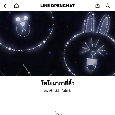
Go
share
se
LINE OPENCHAT
back
to
home
โทโยนากาสี่คิ้ว
สมาชิก 32
โน้ต 6