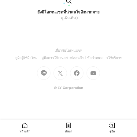
ยังมีโอเพนแชทที่น่าสนใจอีกมากมาย
ดูเพิ่มเติม
(Open
เกี่ยวกับโอเพนแชท
in
(Open
(Open
(Open
คู่มือผู้ใช้มือใหม่
คู่มือการใช้งานอย่างปลอดภัย
ข้อกำหนดการใช้บริการ
a
in
in
in
Go
Go
Go
new
Go
a
a
a
to
to
to
window)
to
new
new
new
Line
X
Facebook
Youtube
window)
window)
window)
(Open
(Open
(Open
(Open
© LY Corporation
in
in
in
in
a
a
a
a
new
new
new
new
window)
window)
window)
window)
หน้าหลัก
ค้นหา
คู่มือ