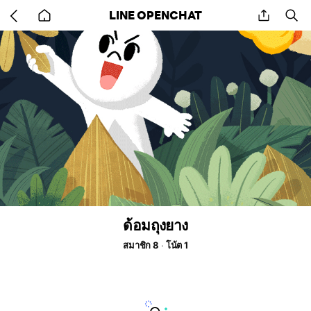
Go
share
se
LINE OPENCHAT
back
to
home
ด้อมถุงยาง
สมาชิก 8
โน้ต 1