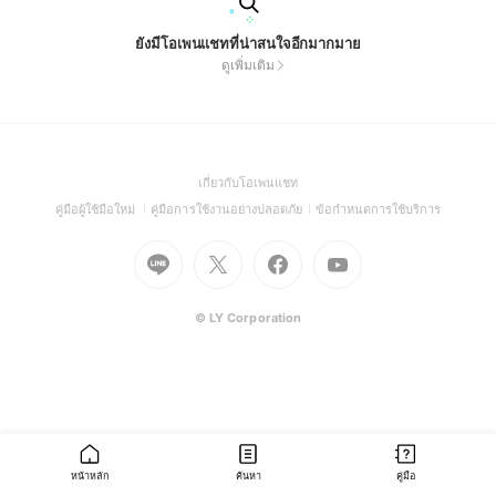
ยังมีโอเพนแชทที่น่าสนใจอีกมากมาย
ดูเพิ่มเติม
(Open
เกี่ยวกับโอเพนแชท
in
(Open
(Open
(Open
คู่มือผู้ใช้มือใหม่
คู่มือการใช้งานอย่างปลอดภัย
ข้อกำหนดการใช้บริการ
a
in
in
in
Go
Go
Go
new
Go
a
a
a
to
to
to
window)
to
new
new
new
Line
X
Facebook
Youtube
window)
window)
window)
(Open
(Open
(Open
(Open
© LY Corporation
in
in
in
in
a
a
a
a
new
new
new
new
window)
window)
window)
window)
หน้าหลัก
ค้นหา
คู่มือ