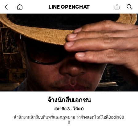
Go
share
se
LINE OPENCHAT
back
to
home
จ้างนักสืบเอกชน
สมาชิก 3
โน้ต 0
สำนักงานนักสืบบดินทร์และกฎหมาย ว่าจ้างแอดไลน์ไอดีBodin88
8