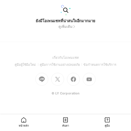
ยังมีโอเพนแชทที่น่าสนใจอีกมากมาย
ดูเพิ่มเติม
(Open
เกี่ยวกับโอเพนแชท
in
(Open
(Open
(Open
คู่มือผู้ใช้มือใหม่
คู่มือการใช้งานอย่างปลอดภัย
ข้อกำหนดการใช้บริการ
a
in
in
in
Go
Go
Go
new
Go
a
a
a
to
to
to
window)
to
new
new
new
Line
X
Facebook
Youtube
window)
window)
window)
(Open
(Open
(Open
(Open
© LY Corporation
in
in
in
in
a
a
a
a
new
new
new
new
window)
window)
window)
window)
หน้าหลัก
ค้นหา
คู่มือ