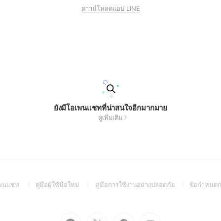
ดาวน์โหลดแอป LINE
ยังมีโอเพนแชทที่น่าสนใจอีกมากมาย
ดูเพิ่มเติม
(Open
(Open
(Open
อเพนแชท
คู่มือผู้ใช้มือใหม่
คู่มือการใช้งานอย่างปลอดภัย
ข้อกำหนดก
in
in
in
a
a
a
new
new
new
Go
Go
Go
Go