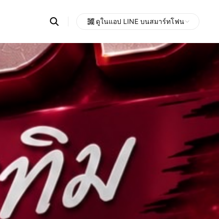
Search
ดูในแอป LINE บนสมาร์ทโฟน
OpenChats
Open
or
search
messages
area