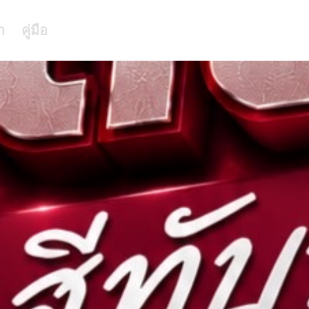
า
คู่มือ