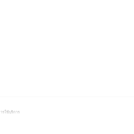
(Open
ารใช้บริการ
in
a
new