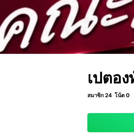
เปตองท
สมาชิก 24
โน้ต 0