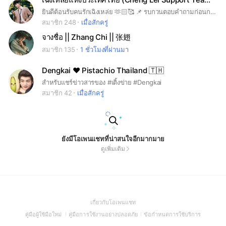
ยินดีต้อนรับคนรักเฉิงเหล่ย 🫶🏻🥰 📌 รบกวนตอบคำถามก่อนกดเข้าบ้านค่ะ
สมาชิก 248
เมื่อสักครู่
จางชื่อ || Zhang Chi || 张翅
สมาชิก 135
1 ชั่วโมงที่ผ่านมา
Dengkai ❤ Pistachio Thailand 🇹🇭
สำหรับแชร์ข่าวสารของ #เติ้งข่าย #Dengkai
สมาชิก 42
เมื่อสักครู่
ยังมีโอเพนแชทที่น่าสนใจอีกมากมาย
ดูเพิ่มเติม
(Open
เกี่ยวกับโอเพนแชท
in
(Open
(Open
(Open
คู่มือผู้ใช้มือใหม่
คู่มือการใช้งานอย่างปลอดภัย
ข้อกำหนดการใช้บริการ
a
in
in
in