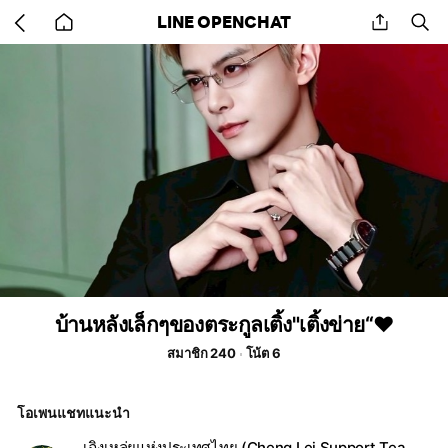
Go
share
se
LINE OPENCHAT
back
to
home
บ้านหลังเล็กๆของตระกูลเติ้ง"เติ้งข่าย“❤️
สมาชิก 240
โน้ต 6
โอเพนแชทแนะนำ
เฉิงเหล่ยแห่งประเทศไทย (Cheng Lei Support Team 🇹🇭)