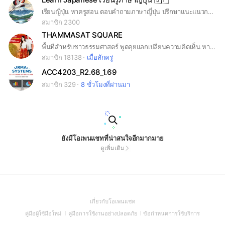
เรียนญี่ปุ่น หาครูสอน ตอบคำถามภาษาญี่ปุ่น ปรึกษาแนะแนวการศึกษาต่อ คุยเรื่องบันเทิงต่างๆ รับสอนมินนะโนะนิฮงโกะ (Minna no Nihongo) ครบจบทุกเล่ม รับงานแปลทั่วไป
สมาชิก 2300
THAMMASAT SQUARE
พื้นที่สำหรับชาวธรรมศาสตร์ พูดคุยแลกเปลี่ยนความคิดเห็น หางานพิเศษ คุยประเด็นต่างๆ แจ้งข่าวสารสำคัญ หาเพื่อน #ธรรมศาสตร์ #ประเทศรังสิต
สมาชิก 18138
เมื่อสักครู่
ACC4203_R2.68_1.69
สมาชิก 329
8 ชั่วโมงที่ผ่านมา
ยังมีโอเพนแชทที่น่าสนใจอีกมากมาย
ดูเพิ่มเติม
(Open
เกี่ยวกับโอเพนแชท
in
(Open
(Open
(Open
คู่มือผู้ใช้มือใหม่
คู่มือการใช้งานอย่างปลอดภัย
ข้อกำหนดการใช้บริการ
a
in
in
in