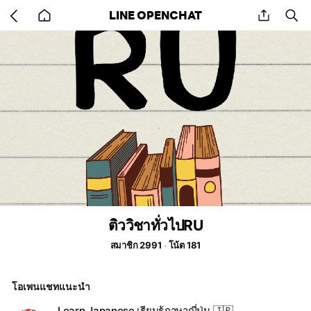
Go
share
se
LINE OPENCHAT
back
to
home
ติววิชาทั่วไปRU
สมาชิก 2991
โน้ต 181
โอเพนแชทแนะนำ
Learn Japanese เรียนรู้ภาษาญี่ปุ่น 🇯🇵