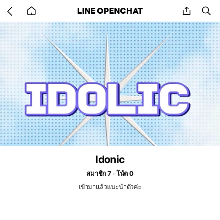
Go
share
se
LINE OPENCHAT
back
to
home
Idonic
สมาชิก 7
โน้ต 0
เข้ามาแล้วแนะนำตัวค่ะ