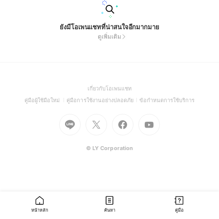
ยังมีโอเพนแชทที่น่าสนใจอีกมากมาย
ดูเพิ่มเติม
(Open
เกี่ยวกับโอเพนแชท
in
(Open
(Open
(Open
คู่มือผู้ใช้มือใหม่
คู่มือการใช้งานอย่างปลอดภัย
ข้อกำหนดการใช้บริการ
a
in
in
in
Go
Go
Go
new
Go
a
a
a
to
to
to
window)
to
new
new
new
Line
X
Facebook
Youtube
window)
window)
window)
(Open
(Open
(Open
(Open
© LY Corporation
in
in
in
in
a
a
a
a
new
new
new
new
window)
window)
window)
window)
หน้าหลัก
ค้นหา
คู่มือ