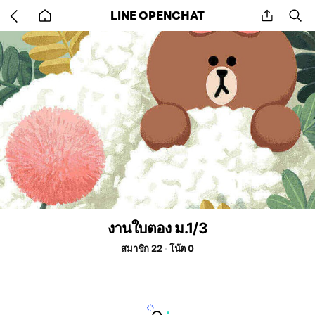
Go
share
se
LINE OPENCHAT
back
to
home
งานใบตอง ม.1/3
สมาชิก 22
โน้ต 0