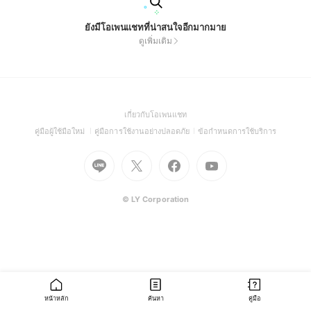
ยังมีโอเพนแชทที่น่าสนใจอีกมากมาย
ดูเพิ่มเติม
(Open
เกี่ยวกับโอเพนแชท
in
(Open
(Open
(Open
คู่มือผู้ใช้มือใหม่
คู่มือการใช้งานอย่างปลอดภัย
ข้อกำหนดการใช้บริการ
a
in
in
in
Go
Go
Go
new
Go
a
a
a
to
to
to
window)
to
new
new
new
Line
X
Facebook
Youtube
window)
window)
window)
(Open
(Open
(Open
(Open
© LY Corporation
in
in
in
in
a
a
a
a
new
new
new
new
window)
window)
window)
window)
หน้าหลัก
ค้นหา
คู่มือ