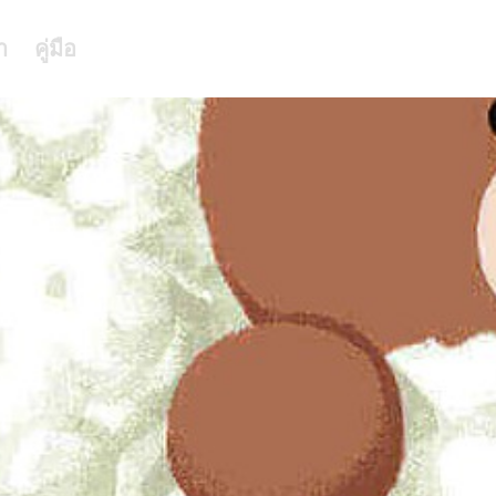
า
คู่มือ