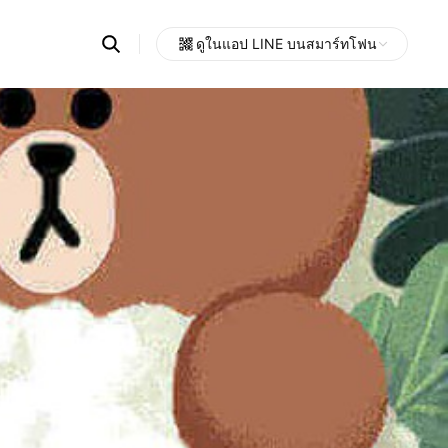
Search
ดูในแอป LINE บนสมาร์ทโฟน
OpenChats
Open
or
search
messages
area