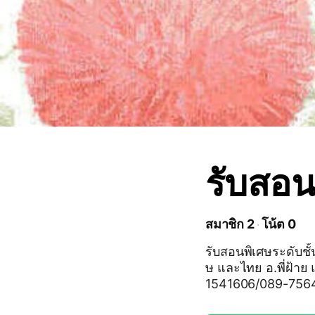
รับสอน
สมาชิก 2
โน้ต 0
รับสอนพิเศษระดับชั
ษ และไทย อ.พี่ฝ้าย แล
1541606/089-756