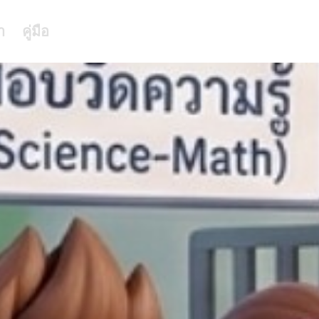
า
คู่มือ