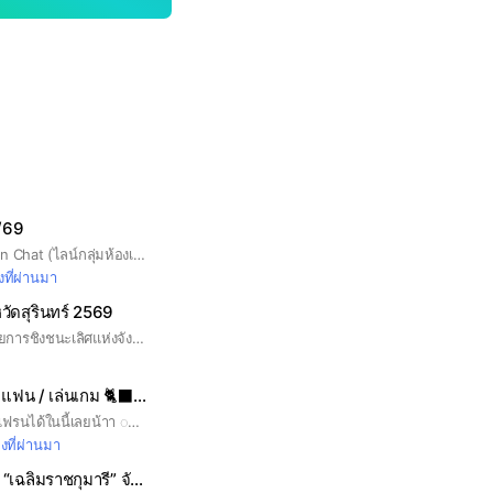
/69
วัตถุประสงค์ของ Open Chat (ไลน์กลุ่มห้องเรียน) เพื่อเป็นตัวกลางสื่อสารระหว่างคุณครูและนักเรียนด้านการเรียนการสอนเป็นหลัก ข้อตกลงในการใช้งาน 1.ตั้งค่ารูปโปรไฟล์ ชื่อเล่นและเลขที่ของนักเรียน เช่น “แบมแบม เลขที่ 1” 2.สื่อสารกันเฉพาะเรื่องที่เกี่ยวข้องกับนักเรียน ห้องเรียน และโรงเรียนอนุบาลทองอุ่นเท่านั้น 3.ใช้ข้อความที่สุภาพและให้เกียรติในการพูดคุยโต้ตอบในกลุ่มโดยไม่พาดพิงถึงบุคคลอื่น 4.หากมีเรื่องด่วน กรุณาติดต่อคุณครูประจำชั้นหรือสำนักงานทางโทรศัพท์ 5.ไม่คุยเรื่องส่วนตัวในกลุ่ม หากมีปัญหาให้สื่อสารส่วนตัวกับครูประจำชั้นหรือผู้จัดการ 6.ขอความกรุณางดการส่งสวัสดีทักทายประจำวัน เพื่อไม่ให้ข้อความที่สำคัญเลื่อนหายไป 7.ควรติดตามการสั่งงานจากคุณครูทุกวิชาอย่างสม่ำเสมอและส่งงานตามกำหนด
งที่ผ่านมา
หวัดสุรินทร์ 2569
กลุ่มแข่งขันว่ายน้ำรายการชิงชนะเลิศแห่งจังหวัดสุรินทร์
‎ぴྀི ̥ หาเพื่อน / เมคแฟน / เล่นเกม 🐈‍⬛ྀི ‎‎. ݁ 🧁 ˖𓏴 🎀
หาคนคุยหาแฟน เมคเฟรนได้ในนี้เลยน้าา ◌า เข้ามาแล้วอ่านกฎกันด้วยน้า #หาเพื่อน#หาคนคุย #หาคนเล่นเกม #อาวี #เมคเฟรน #เหงาๆมาคุยกัน
มงที่ผ่านมา
ห้องสมุดประชาชน “เฉลิมราชกุมารี” จังหวัดชัยภูมิ