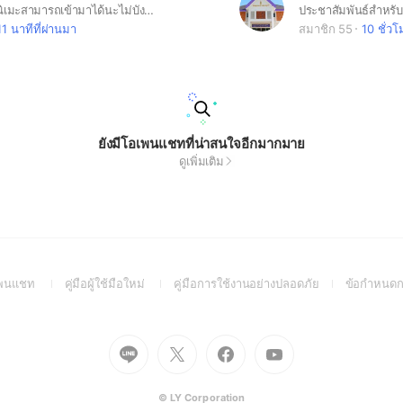
ใครที่ชอบดูอนิเมะสามารถเข้ามาได้นะไม่บังคับ
11 นาทีที่ผ่านมา
สมาชิก 55
10 ชั่วโ
ยังมีโอเพนแชทที่น่าสนใจอีกมากมาย
ดูเพิ่มเติม
(Open
(Open
(Open
อเพนแชท
คู่มือผู้ใช้มือใหม่
คู่มือการใช้งานอย่างปลอดภัย
ข้อกำหนดก
in
in
in
a
a
a
new
new
new
Go
Go
Go
Go
window)
window)
window)
to
to
to
to
Line
X
Facebook
Youtube
(Open
(Open
(Open
(Open
© LY Corporation