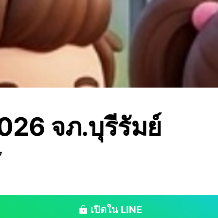
6 จภ.บุรีรัมย์
7
เปิดใน LINE