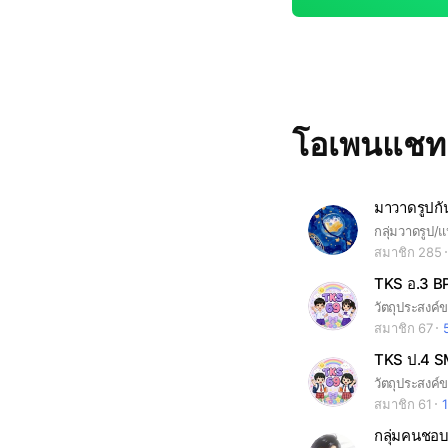
โอเพนแช
มาวาดรูปก
สมาชิก 285
TKS อ.3 B
สมาชิก 67
TKS ป.4 
สมาชิก 61
1
กลุ่มคนชอบ