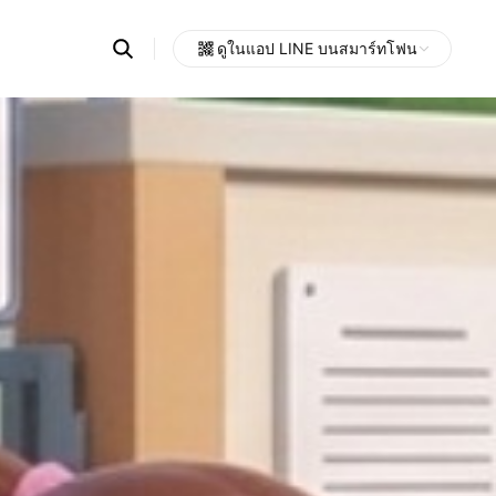
Search
ดูในแอป LINE บนสมาร์ทโฟน
OpenChats
Open
or
search
messages
area