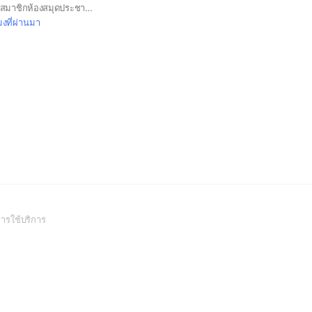
ประชาสัมพันธ์สำหรับสมาชิกห้องสมุดประชาชน “เฉลิมราชกุมารี” จังหวัดชัยภูมิ
มงที่ผ่านมา
(Open
ารใช้บริการ
in
a
new
window)