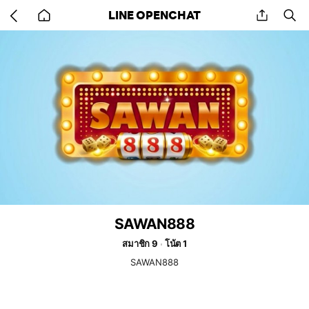
Go
share
se
LINE OPENCHAT
back
to
home
SAWAN888
สมาชิก 9
โน้ต 1
SAWAN888