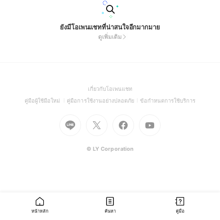
ยังมีโอเพนแชทที่น่าสนใจอีกมากมาย
ดูเพิ่มเติม
(Open
เกี่ยวกับโอเพนแชท
in
(Open
(Open
(Open
คู่มือผู้ใช้มือใหม่
คู่มือการใช้งานอย่างปลอดภัย
ข้อกำหนดการใช้บริการ
a
in
in
in
Go
Go
Go
new
Go
a
a
a
to
to
to
window)
to
new
new
new
Line
X
Facebook
Youtube
window)
window)
window)
(Open
(Open
(Open
(Open
© LY Corporation
in
in
in
in
a
a
a
a
new
new
new
new
window)
window)
window)
window)
หน้าหลัก
ค้นหา
คู่มือ