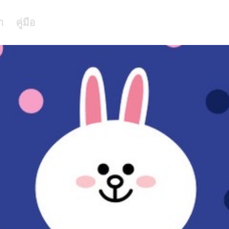
า
คู่มือ