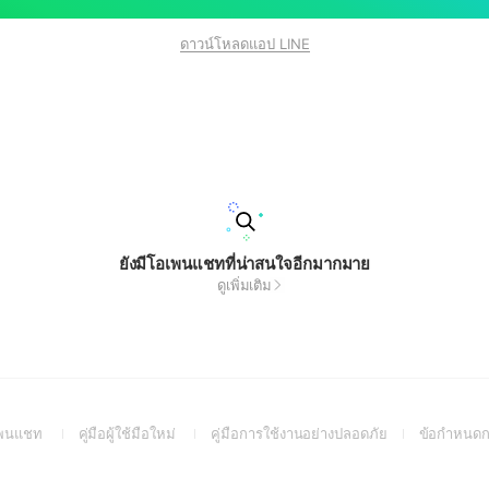
ดาวน์โหลดแอป LINE
ยังมีโอเพนแชทที่น่าสนใจอีกมากมาย
ดูเพิ่มเติม
(Open
(Open
(Open
อเพนแชท
คู่มือผู้ใช้มือใหม่
คู่มือการใช้งานอย่างปลอดภัย
ข้อกำหนดก
in
in
in
a
a
a