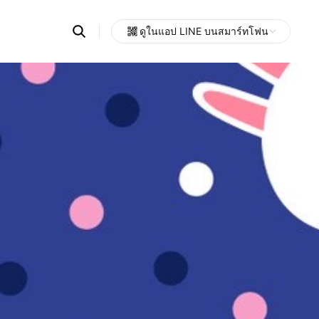
Search
ดูในแอป LINE บนสมาร์ทโฟน
OpenChats
Open
or
search
messages
area