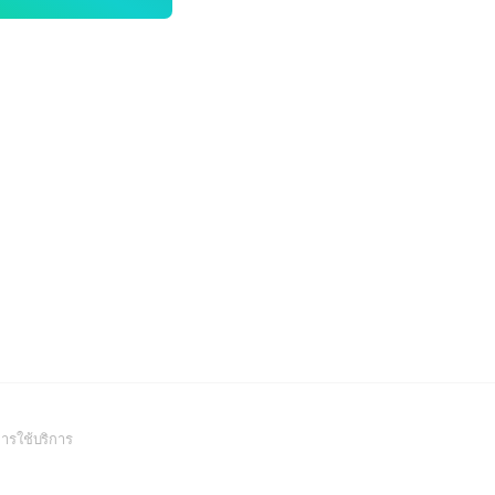
(Open
ารใช้บริการ
in
a