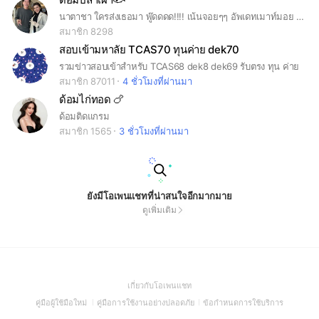
นาตาชา ใครส่งเธอมา พู๊ดดดด!!!! เน้นจอยๆๆ อัพเดทเมาท์มอย โสดก็เข้า ไม่โสดก็เข้า แฮปปี้ๆนะคะแม่
สมาชิก 8298
สอบเข้ามหาลัย TCAS70 ทุนค่าย dek70
รวมข่าวสอบเข้าสำหรับ TCAS68 dek8 dek69 รับตรง ทุน ค่าย
สมาชิก 87011
4 ชั่วโมงที่ผ่านมา
ด้อมไก่ทอด 🍗
ด้อมติดแกรม
สมาชิก 1565
3 ชั่วโมงที่ผ่านมา
ยังมีโอเพนแชทที่น่าสนใจอีกมากมาย
ดูเพิ่มเติม
(Open
เกี่ยวกับโอเพนแชท
in
(Open
(Open
(Open
คู่มือผู้ใช้มือใหม่
คู่มือการใช้งานอย่างปลอดภัย
ข้อกำหนดการใช้บริการ
a
in
in
in