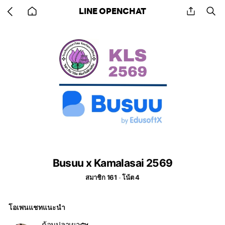
Go
share
se
LINE OPENCHAT
back
to
home
Busuu x Kamalasai 2569
สมาชิก 161
โน้ต 4
โอเพนแชทแนะนำ
ด้อมปลาเผา🐟