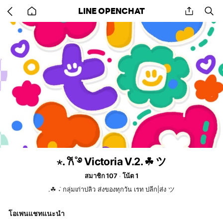
Go
share
se
LINE OPENCHAT
back
to
home
⋆. 𐙚˚࿔ Victoria V.2. ☘︎ ݁ツ
สมาชิก 107
โน้ต 1
.☘︎ ݁˖ กลุ่มเก่าปลิว ส่งของทุกวัน เรท ปลีก|ส่ง ツ
โอเพนแชทแนะนำ