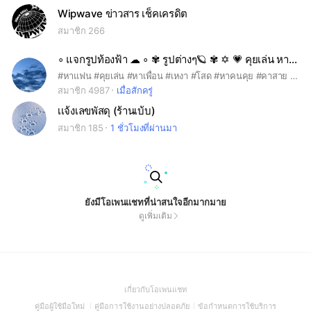
Wipwave ข่าวสาร เช็คเครดิต
สมาชิก 266
∘ แจกรูปท้องฟ้า ☁ ∘ ✾ รูปต่างๆ🪐 ✾ ✡︎ 💗 คุยเล่น หาเพื่อน 🎀 ✡︎
#หาแฟน #คุยเล่น #หาเพื่อน #เหงา #โสด #หาคนคุย #คาสาย #หาคนรู้ใจ เข้ามาคุยได้เลยค่ะ
สมาชิก 4987
เมื่อสักครู่
เเจ้งเลขพัสดุ (ร้านเบ้บ)
สมาชิก 185
1 ชั่วโมงที่ผ่านมา
ยังมีโอเพนแชทที่น่าสนใจอีกมากมาย
ดูเพิ่มเติม
(Open
เกี่ยวกับโอเพนแชท
in
(Open
(Open
(Open
คู่มือผู้ใช้มือใหม่
คู่มือการใช้งานอย่างปลอดภัย
ข้อกำหนดการใช้บริการ