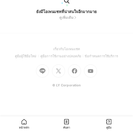
ยังมีโอเพนแชทที่น่าสนใจอีกมากมาย
ดูเพิ่มเติม
(Open
เกี่ยวกับโอเพนแชท
in
(Open
(Open
(Open
คู่มือผู้ใช้มือใหม่
คู่มือการใช้งานอย่างปลอดภัย
ข้อกำหนดการใช้บริการ
a
in
in
in
Go
Go
Go
new
Go
a
a
a
to
to
to
window)
to
new
new
new
Line
X
Facebook
Youtube
window)
window)
window)
(Open
(Open
(Open
(Open
© LY Corporation
in
in
in
in
a
a
a
a
new
new
new
new
window)
window)
window)
window)
หน้าหลัก
ค้นหา
คู่มือ