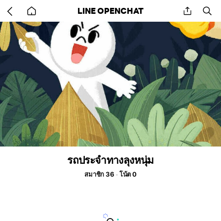
Go
share
se
LINE OPENCHAT
back
to
home
รถประจำทางลุงหนุ่ม
สมาชิก 36
โน้ต 0