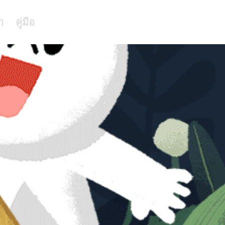
า
คู่มือ