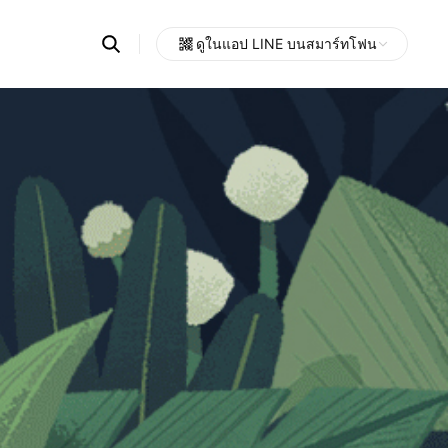
Search
ดูในแอป LINE บนสมาร์ทโฟน
OpenChats
Open
or
search
messages
area