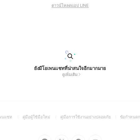
ดาวน์โหลดแอป LINE
ยังมีโอเพนแชทที่น่าสนใจอีกมากมาย
ดูเพิ่มเติม
(Open
(Open
(Open
อเพนแชท
คู่มือผู้ใช้มือใหม่
คู่มือการใช้งานอย่างปลอดภัย
ข้อกำหนดก
in
in
in
a
a
a
new
new
new
Go
Go
Go
Go