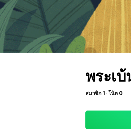
พระเบ้
สมาชิก 1
โน้ต 0