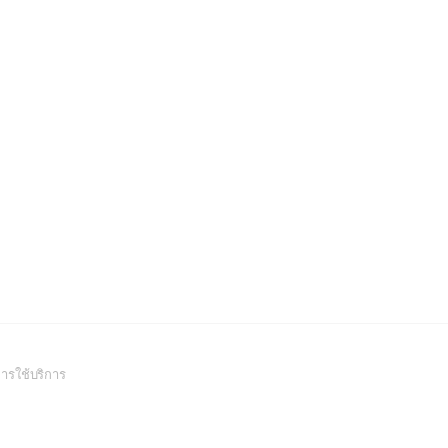
(Open
ารใช้บริการ
in
a
new