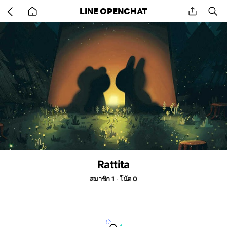
Go
share
se
LINE OPENCHAT
back
to
home
Rattita
สมาชิก 1
โน้ต 0