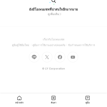
ยังมีโอเพนแชทที่น่าสนใจอีกมากมาย
ดูเพิ่มเติม
(Open
เกี่ยวกับโอเพนแชท
in
(Open
(Open
(Open
คู่มือผู้ใช้มือใหม่
คู่มือการใช้งานอย่างปลอดภัย
ข้อกำหนดการใช้บริการ
a
in
in
in
Go
Go
Go
new
Go
a
a
a
to
to
to
window)
to
new
new
new
Line
X
Facebook
Youtube
window)
window)
window)
(Open
(Open
(Open
(Open
© LY Corporation
in
in
in
in
a
a
a
a
new
new
new
new
window)
window)
window)
window)
หน้าหลัก
ค้นหา
คู่มือ