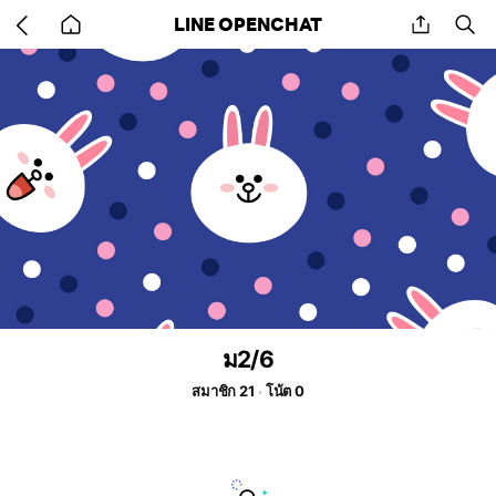
Go
share
se
LINE OPENCHAT
back
to
home
ม2/6
สมาชิก 21
โน้ต 0