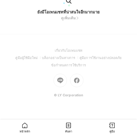
ยังมีโอเพนแชทที่น่าสนใจอีกมากมาย
ดูเพิ่มเติม
(Open
เกี่ยวกับโอเพนแชท
in
(Open
(Open
(Open
คู่มือผู้ใช้มือใหม่
บล็อกอย่างเป็นทางการ
คู่มือการใช้งานอย่างปลอดภัย
a
in
in
in
(Open
ข้อกำหนดการใช้บริการ
new
a
a
a
in
window)
new
Go
new
Go
new
a
window)
to
window)
to
window)
new
Line
Facebook
window)
(Open
(Open
© LY Corporation
in
in
a
a
new
new
window)
window)
หน้าหลัก
ค้นหา
คู่มือ