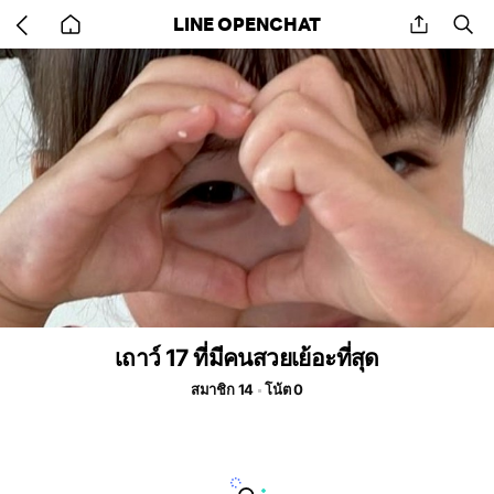
Go
share
se
LINE OPENCHAT
back
to
home
เถาว์ 17 ที่มีคนสวยเย้อะที่สุด
สมาชิก 14
โน้ต 0