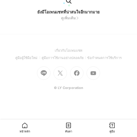
ยังมีโอเพนแชทที่น่าสนใจอีกมากมาย
ดูเพิ่มเติม
(Open
เกี่ยวกับโอเพนแชท
in
(Open
(Open
(Open
คู่มือผู้ใช้มือใหม่
คู่มือการใช้งานอย่างปลอดภัย
ข้อกำหนดการใช้บริการ
a
in
in
in
Go
Go
Go
new
Go
a
a
a
to
to
to
window)
to
new
new
new
Line
X
Facebook
Youtube
window)
window)
window)
(Open
(Open
(Open
(Open
© LY Corporation
in
in
in
in
a
a
a
a
new
new
new
new
window)
window)
window)
window)
หน้าหลัก
ค้นหา
คู่มือ