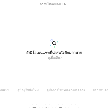
ดาวน์โหลดแอป LINE
ยังมีโอเพนแชทที่น่าสนใจอีกมากมาย
ดูเพิ่มเติม
(Open
(Open
(Open
อเพนแชท
คู่มือผู้ใช้มือใหม่
คู่มือการใช้งานอย่างปลอดภัย
ข้อกำหนดก
in
in
in
a
a
a
new
new
new
Go
Go
Go
Go