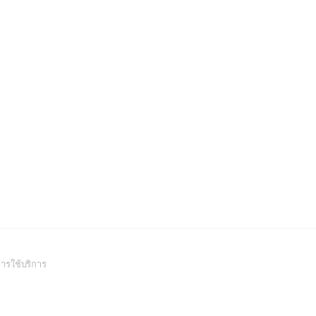
(Open
ารใช้บริการ
in
a
new