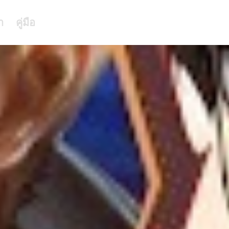
า
คู่มือ