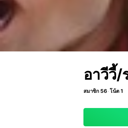
อาวีวี
สมาชิก 56
โน้ต 1