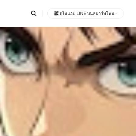
Search
ดูในแอป LINE บนสมาร์ทโฟน
OpenChats
Open
or
search
messages
area