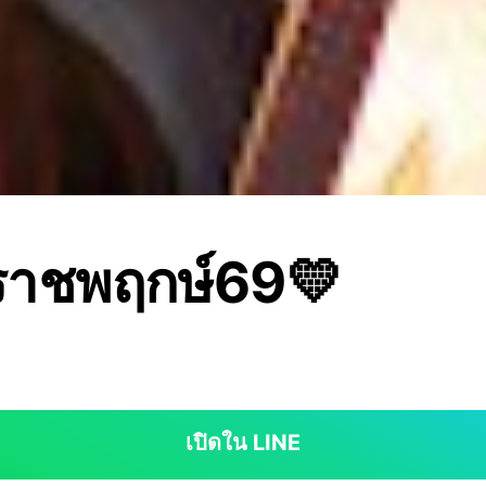
้/ราชพฤกษ์69💛
เปิดใน LINE