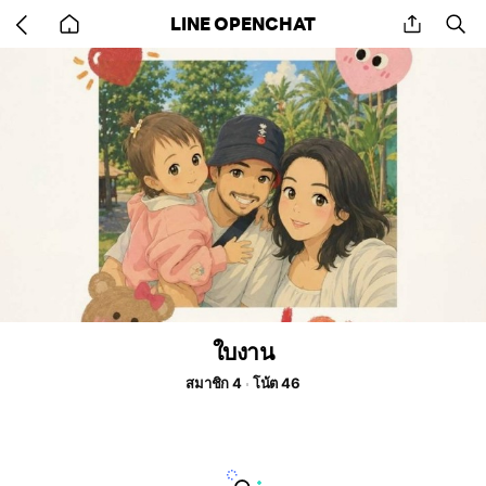
Go
share
se
LINE OPENCHAT
back
to
home
ใบงาน
สมาชิก 4
โน้ต 46