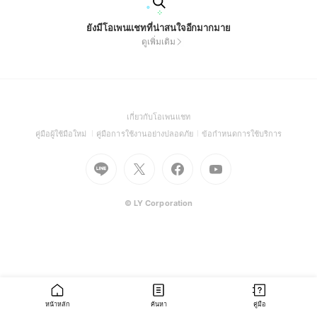
ยังมีโอเพนแชทที่น่าสนใจอีกมากมาย
ดูเพิ่มเติม
(Open
เกี่ยวกับโอเพนแชท
in
(Open
(Open
(Open
คู่มือผู้ใช้มือใหม่
คู่มือการใช้งานอย่างปลอดภัย
ข้อกำหนดการใช้บริการ
a
in
in
in
Go
Go
Go
new
Go
a
a
a
to
to
to
window)
to
new
new
new
Line
X
Facebook
Youtube
window)
window)
window)
(Open
(Open
(Open
(Open
© LY Corporation
in
in
in
in
a
a
a
a
new
new
new
new
window)
window)
window)
window)
หน้าหลัก
ค้นหา
คู่มือ