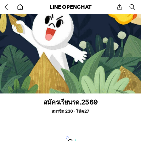
Go
share
se
LINE OPENCHAT
back
to
home
สมัครเรียนรด.2569
สมาชิก 230
โน้ต 27