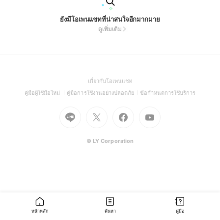
ยังมีโอเพนแชทที่น่าสนใจอีกมากมาย
ดูเพิ่มเติม
(Open
เกี่ยวกับโอเพนแชท
in
(Open
(Open
(Open
คู่มือผู้ใช้มือใหม่
คู่มือการใช้งานอย่างปลอดภัย
ข้อกำหนดการใช้บริการ
a
in
in
in
Go
Go
Go
new
Go
a
a
a
to
to
to
window)
to
new
new
new
Line
X
Facebook
Youtube
window)
window)
window)
(Open
(Open
(Open
(Open
© LY Corporation
in
in
in
in
a
a
a
a
new
new
new
new
window)
window)
window)
window)
หน้าหลัก
ค้นหา
คู่มือ