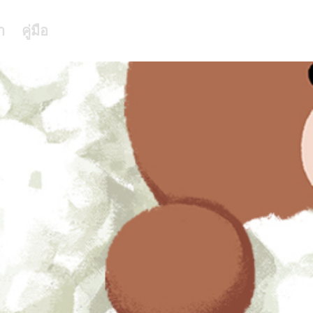
า
คู่มือ