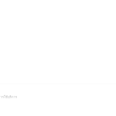
(Open
ารใช้บริการ
in
a
new