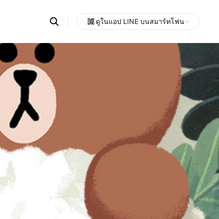
Search
ดูในแอป LINE บนสมาร์ทโฟน
OpenChats
Open
or
search
messages
area