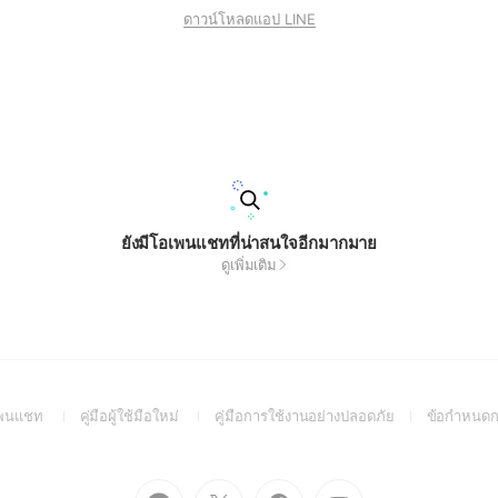
ดาวน์โหลดแอป LINE
ยังมีโอเพนแชทที่น่าสนใจอีกมากมาย
ดูเพิ่มเติม
(Open
(Open
(Open
อเพนแชท
คู่มือผู้ใช้มือใหม่
คู่มือการใช้งานอย่างปลอดภัย
ข้อกำหนดก
in
in
in
a
a
a
new
new
new
Go
Go
Go
Go