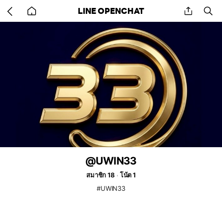
Go
share
se
LINE OPENCHAT
back
to
home
@UWIN33
สมาชิก 18
โน้ต 1
#UWIN33