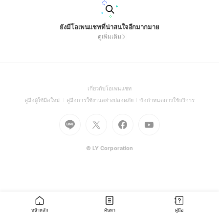
ยังมีโอเพนแชทที่น่าสนใจอีกมากมาย
ดูเพิ่มเติม
(Open
เกี่ยวกับโอเพนแชท
in
(Open
(Open
(Open
คู่มือผู้ใช้มือใหม่
คู่มือการใช้งานอย่างปลอดภัย
ข้อกำหนดการใช้บริการ
a
in
in
in
Go
Go
Go
new
Go
a
a
a
to
to
to
window)
to
new
new
new
Line
X
Facebook
Youtube
window)
window)
window)
(Open
(Open
(Open
(Open
© LY Corporation
in
in
in
in
a
a
a
a
new
new
new
new
window)
window)
window)
window)
หน้าหลัก
ค้นหา
คู่มือ