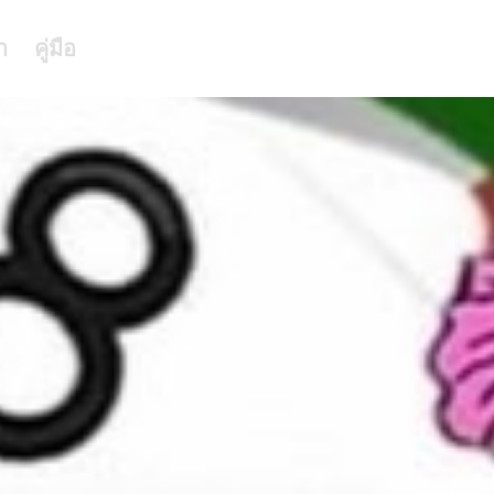
า
คู่มือ