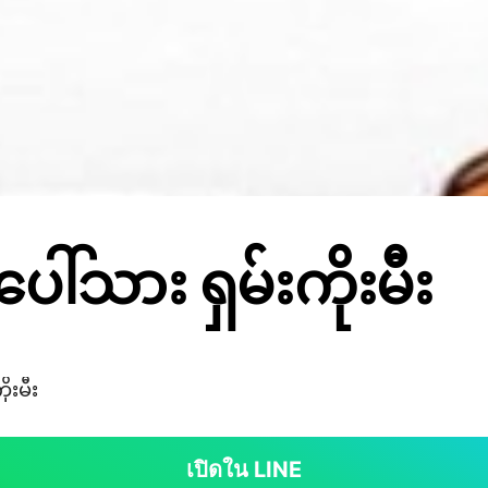
ါ်သား ရှမ်းကိုးမီး
ုးမီး
เปิดใน LINE