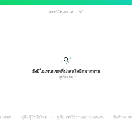
ดาวน์โหลดแอป LINE
ยังมีโอเพนแชทที่น่าสนใจอีกมากมาย
ดูเพิ่มเติม
(Open
(Open
(Open
อเพนแชท
คู่มือผู้ใช้มือใหม่
คู่มือการใช้งานอย่างปลอดภัย
ข้อกำหนดก
in
in
in
a
a
a