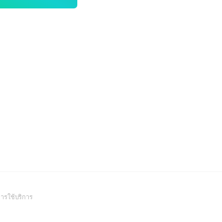
(Open
ารใช้บริการ
in
a