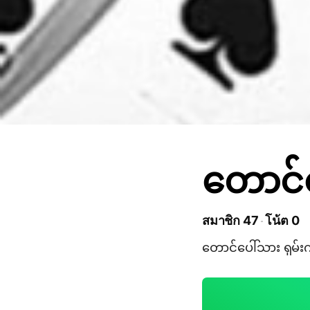
တောင်ပေ
สมาชิก 47
โน้ต 0
တောင်ပေါ်သား ရှမ်းကိ