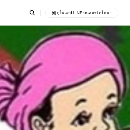
Search
ดูในแอป LINE บนสมาร์ทโฟน
OpenChats
Open
or
search
messages
area