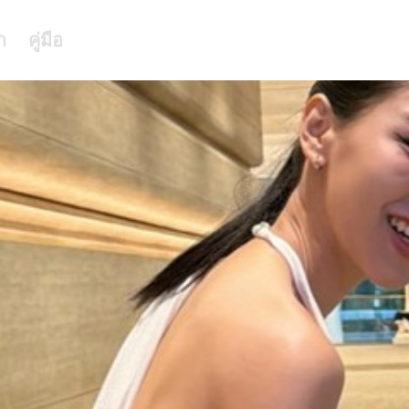
า
คู่มือ