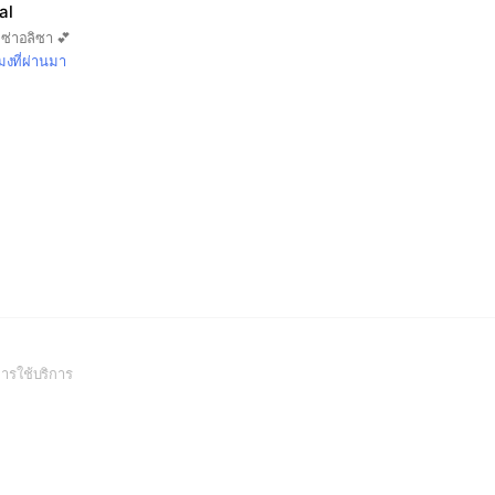
al
ซ่าอลิซา 💕
โมงที่ผ่านมา
(Open
ารใช้บริการ
in
a
new
window)