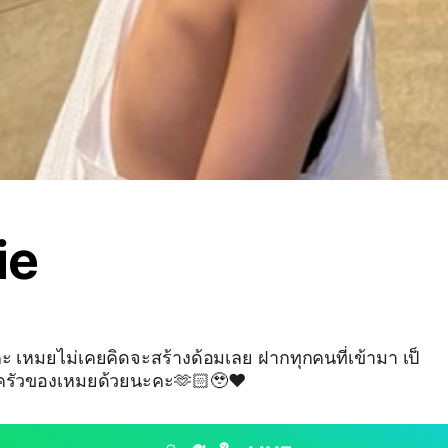
ie
ามา เป็
ครัวของเหมยด้วยนะคะ🫶🏻🥹❤️