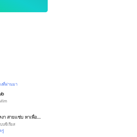
มงที่ผ่านมา
ub
eMim
🪴🪴🍀🍀คลับคนเหงา สายแซ่บ หาเพื่อนหาแฟน🪴🪴🍀🍀
บบซีเรียส
รู่