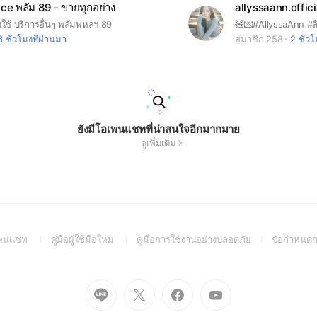
ce พลัม 89 - ขายทุกอย่าง
allyssaann.offici
งใช้ บริการอื่นๆ พลัมพหลฯ 89
🧸💌#AllyssaAnn #ลิ
6 ชั่วโมงที่ผ่านมา
สมาชิก 258
2 ชั่ว
ยังมีโอเพนแชทที่น่าสนใจอีกมากมาย
ดูเพิ่มเติม
(Open
(Open
(Open
อเพนแชท
คู่มือผู้ใช้มือใหม่
คู่มือการใช้งานอย่างปลอดภัย
ข้อกำหนดก
in
in
in
a
a
a
new
new
new
Go
Go
Go
Go
window)
window)
window)
to
to
to
to
Line
X
Facebook
Youtube