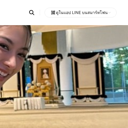
Search
ดูในแอป LINE บนสมาร์ทโฟน
OpenChats
Open
or
search
messages
area