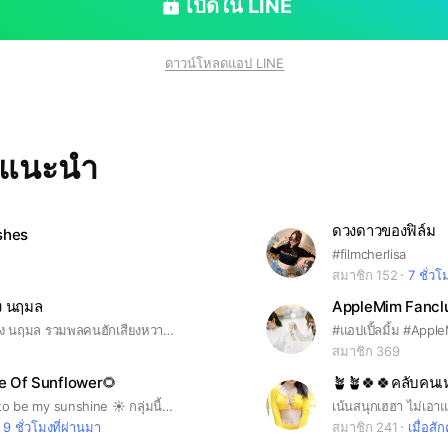
เปิดใน LINE
ดาวน์โหลดแอป LINE
ทแนะนำ
ดวงดาวของฟิล์ม
shes
#filmcherlisa
สมาชิก 152
7 ชั่วโ
ยง นฤมล
AppleMim Fancl
💫 บ้านฮักเวียง นฤมล รวมพลคนฮักเสียงหวาน อบอุ่น เป็นกันเอง อัปเดตผลงาน รูปภาพ ข่าวสาร และโมเมนต์น่ารักๆ ของเวียง นฤมล 💜
#แอปเปิ้ลมิ้ม #Appl
สมาชิก 369
e Of Sunflower🌻
☀️welcome to be my sunshine ☀️ กลุ่มนี้สำหรับคนรัก🌻เนเน่ ธันย์ชนก 🌻 #nenethanchanok #thanchanok_nene
เน้นสนุกเฮฮา ไม่เอาแ
9 ชั่วโมงที่ผ่านมา
สมาชิก 241
เมื่อสักค