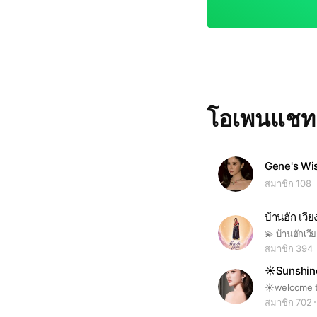
โอเพนแช
Gene's Wi
สมาชิก 108
บ้านฮัก เวี
สมาชิก 394
☀️Sunshin
สมาชิก 702