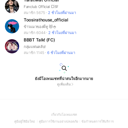
Fanclub Official 💥💯
สมาชิก 5675
2 ชั่วโมงที่ผ่านมา
Toosirathouse_official
ข้าวแมวของพี่ทู 😻🍚
สมาชิก 6044
2 ชั่วโมงที่ผ่านมา
BBBT Talk! (FC)
กลุ่มแฟนคลับ!
สมาชิก 1145
6 ชั่วโมงที่ผ่านมา
ยังมีโอเพนแชทที่น่าสนใจอีกมากมาย
ดูเพิ่มเติม
(Open
เกี่ยวกับโอเพนแชท
in
(Open
(Open
(Open
คู่มือผู้ใช้มือใหม่
คู่มือการใช้งานอย่างปลอดภัย
ข้อกำหนดการใช้บริการ
a
in
in
in