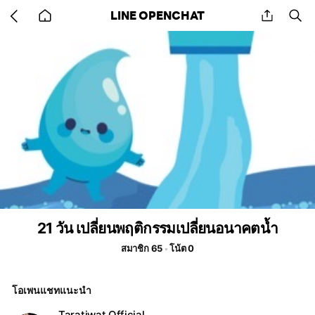
Go
share
se
LINE OPENCHAT
back
to
home
21 วัน เปลี่ยนพฤติกรรมเปลี่ยนอนาคตน้ำ
สมาชิก 65
โน้ต 0
โอเพนแชทแนะนำ
Taratiwat Official