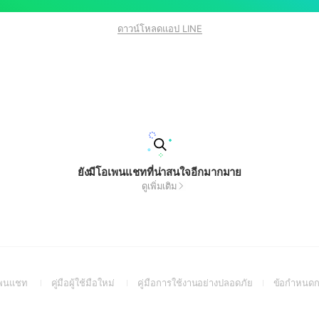
ดาวน์โหลดแอป LINE
ยังมีโอเพนแชทที่น่าสนใจอีกมากมาย
ดูเพิ่มเติม
(Open
(Open
(Open
อเพนแชท
คู่มือผู้ใช้มือใหม่
คู่มือการใช้งานอย่างปลอดภัย
ข้อกำหนดก
in
in
in
a
a
a