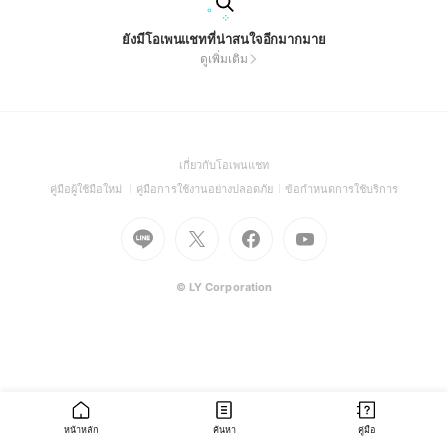
ยังมีโอเพนแชทที่น่าสนใจอีกมากมาย
ดูเพิ่มเติม
(Open
เกี่ยวกับโอเพนแชท
in
(Open
(Open
(Open
คู่มือผู้ใช้มือใหม่
คู่มือการใช้งานอย่างปลอดภัย
ข้อกำหนดการใช้บริการ
a
in
in
in
Go
Go
Go
new
Go
a
a
a
to
to
to
window)
to
new
new
new
Line
X
Facebook
Youtube
window)
window)
window)
(Open
(Open
(Open
(Open
© LY Corporation
in
in
in
in
a
a
a
a
new
new
new
new
window)
window)
window)
window)
หน้าหลัก
ค้นหา
คู่มือ