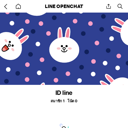
Go
share
se
LINE OPENCHAT
back
to
home
ID line
สมาชิก 1
โน้ต 0