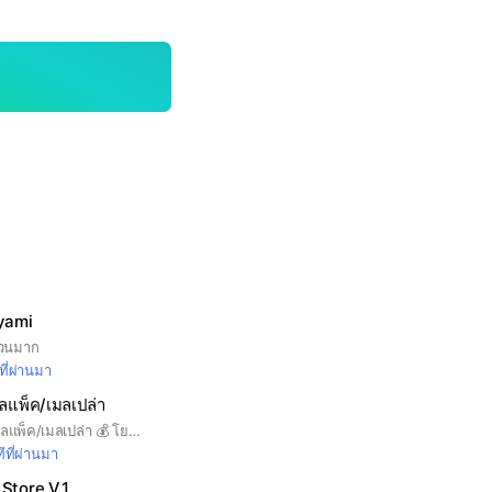
 yami
นวนมาก
ที่ผ่านมา
มลแพ็ค/เมลเปล่า
📩 กลุ่มโยน Gmail เมลแพ็ค/เมลเปล่า 💰 โยน 10-25 บาท/เมล 📌 กติกากลุ่ม โพสต์เฉพาะเรื่อง Gmail เท่านั้น ห้ามสแปม / ห้ามขายของอื่น 📲 กดเข้ากลุ่มได้เลย โกง=แบน
ีที่ผ่านมา
Store V.1