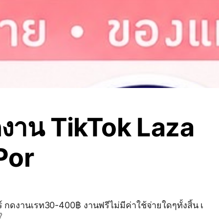
ดงาน TikTok Laza
Por
์ กดงานเรท30-400฿ งานฟรีไม่มีค่าใช้จ่ายใดๆทั้งสิ้น เ
