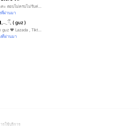
ตอบคำถามถึงจะรับนะคะ ตอบไม่ครบไม่รับค่ะ รับตัวแทนแอพพรีเมี่ยม จำนวนมาก เรทส่ง เริ่มต้น 6฿ งับ
งที่ผ่านมา
𓈒ִ𓂃ֺྀ𓈒 ( guz )
𓂂𓈒 รับลูกทีมกดของ ทีม guz ❤︎ Lazada , Tiktok 𓈒ִ𓂃ֺྀ𓈒 ⠀𓈒 ⠀ ‎יִ รายได้ 50 - 400 🆙 𓂂˖𓈒ִ♱ มีที่อยู่ให้ มีคนรับจริง งานกดเก็บปลายทาง งานจะมาทุก Double Day Sale และ Payday 𓈒 ⠀★ ᱸ ⇣เข้ามาแล้วรันบอต݁ อ่านรายละเอียดในโน๊ตด้วยนะคะ %̫ ׂׂׂׂ⠀ ♰ วิธีตั้งชื่อ คือ ชื่อจริง ตามด้วย guz 𓈒ִ
มงที่ผ่านมา
(Open
ารใช้บริการ
in
a