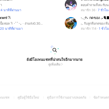
้า
24 นาทีที่ผ่านมา
สมาชิก 36
7 ชั่วโม
xwn! 𐙚
·. 𓈒ִ♱˖ กดของ 𓂂˖🐈‍⬛
｡･ﾟﾟ･ 𐙚 กลุ่มปั้มฟอล 𐙚 ･ﾟﾟ･｡ · ݁งานเร่ง0.30 𓂂݁ ּ ☆𓈒 ݁ ݂ งานปกติ0.25 ˙． .𓂃 ࣪˖ ִֶָ𐙚 ִֶָ˖ ࣪𓂃⊹˚｡˚ ☁︎ ˚｡⋆ · · ┈เข้ามาแล้วทำงานด้วยนะจ๊ะ┈ · · 𓂃 ࣪˖ ִֶָ𐙚 ִֶָ˖ ࣪𓂃
20 นาทีที่ผ่านมา
สมาชิก 114
1 ชั่วโ
ยังมีโอเพนแชทที่น่าสนใจอีกมากมาย
ดูเพิ่มเติม
(Open
(Open
(Open
อเพนแชท
คู่มือผู้ใช้มือใหม่
คู่มือการใช้งานอย่างปลอดภัย
ข้อกำหนดก
in
in
in
a
a
a