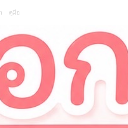
า
คู่มือ