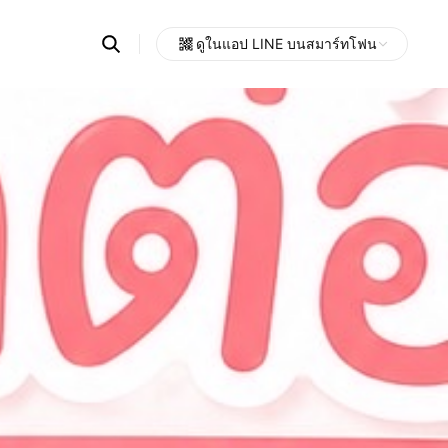
Search
ดูในแอป LINE บนสมาร์ทโฟน
OpenChats
Open
or
search
messages
area