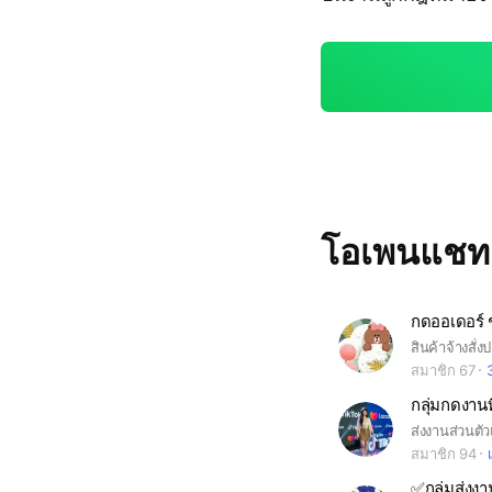
โอเพนแช
กดออเดอร์ ช
สมาชิก 67
กลุ่มกดงาน
ส่งงานส่วนต
สมาชิก 94
✅กลุ่มส่งงา