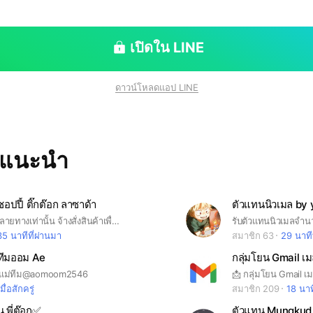
เปิดใน LINE
ดาวน์โหลดแอป LINE
ทแนะนำ
อปปี้ ติ๊กต๊อก ลาซาด้า
ตัวแทนนิวเมล by
สินค้าจ้างสั่งปลายทางเท่านั้น จ้างสั่งสินค้าเพื่อนำไปขาย ของถึงปลายทางจะได้รับค่ากด งานตามที่แจ้งเลยค่ะ รับสมัคร ลูกทีมจำนวนมากค่ะ ไม่ได้มีแค่กดโทรศัพท์ งานมีหลากหลาย เรทขั้นต่ำ20-500++ แคมเปญนึงกดได้เยอะก็ได้หลักพัน++ งานเสริมต่างๆ เรท30++ แล้วแต่สินค้าลด งานถูกกฎหมาย
รับตัวแทนนิวเมลจำ
35 นาทีที่ผ่านมา
สมาชิก 63
29 นาที
ทีมออม Ae
กลุ่มโยน Gmail เ
ัวแม่ทีม@aomoom2546
เมื่อสักครู่
สมาชิก 209
18 นาท
น พี่ต๊อก✅
ตัวแทน Mungkud 