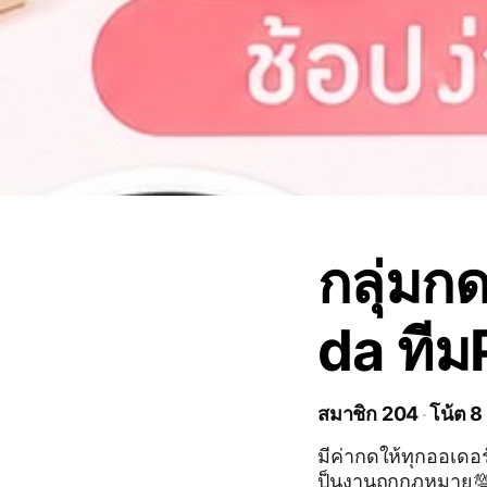
กลุ่มก
da ทีม
สมาชิก 204
โน้ต 8
มีค่ากดให้ทุกออเดอร
ป็นงานถูกกฎหมาย