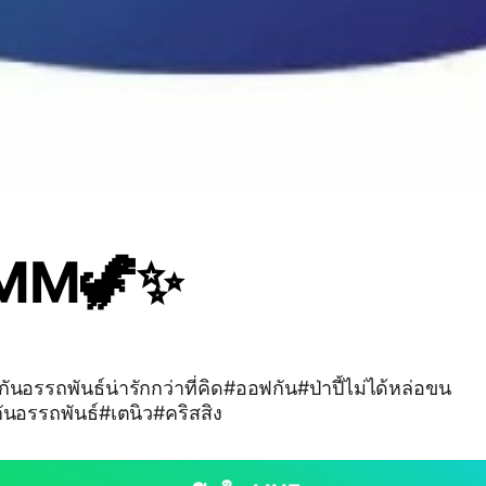
MM🦖✨
รรถพันธ์น่ารักกว่าที่คิด#ออฟกัน#ป่าปี้ไม่ได้หล่อขน
นอรรถพันธ์#เตนิว#คริสสิง