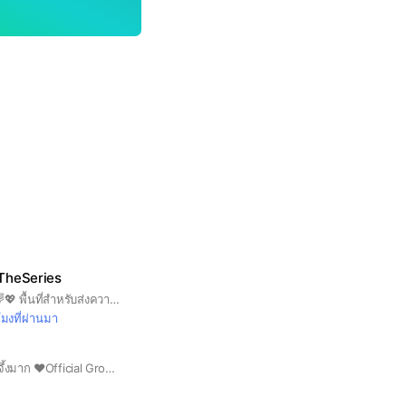
ันTheSeries
Support #ไบร์ทวิน 🌈💖 พื้นที่สำหรับส่งความฟินจิ้นพูดคุยซีรีส์ #เพราะเราคู่กัน #คั่นกู #ยังคั่นกู #ทีมสารวัตร #ทีมไทน์ พร้อมอัพเดทตารางงาน + ผลงานต่าง ๆ ทุกวัน ⚘
โมงที่ผ่านมา
สแควร์ support #91จึ้งมาก ❤️Official Group💚💙💛 ก่อตั้งเมื่อวันที่ 13/05/63 เวลา 22:53