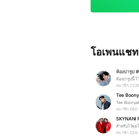
โอเพนแช
ห้องปารูป #
สมาชิก 233
Tee Boonya
สมาชิก 660
SKYNANI 
สำหรับไว้คุย
สมาชิก 524