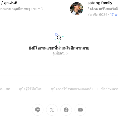
คุยเล่น❣️
satang.family
ไม่มีกฎอะไรมากมาย กลุ่มนี้สบายๆ 1.หยาบได้นิดหน่อย แต่อย่าเยอะมาก ถ้าจะหยาบขอไปในทางฟิน แบบเชิงบวกนะคะ 2.ห้ามว่า ด่าศิลปินเด็ดขาด ห้ามว่ากล่าวเชิงลบ หากเกิดขึ้น บล็อกทันที 3.หากอยากส่งรูป/ส่งคลิปที่ไม่ใช่ของตัวเอง โปรดให้เครดิตเจ้าของรูป/คลิปด้วยนะคะ 4.บ้านนี้บ้านนัทฮงนะคะ พูดถึงคู่อื่นได้นิดหน่อย แต่อย่าเยอะค่ะ ดราม่ามา เดี๋ยวเป็นเรื่อง 🚨และสุดท้าย สำคัญต่อใจทางบ้านนัทฮงมากๆนะคะ ‼️คนที่เข้ามาต้องเป็น Extrovert หรือ Ambivert เท่านั้นนะคะ‼️จริงๆไม่ต้องเป็นก็ได้หรอก แค่รักนัทฮงก็เข้าได้แล้ว แต่แค่ไม่อยากให้บ้านเงียบ อิอิ
สมาชิก 6036
17 นา
ยังมีโอเพนแชทที่น่าสนใจอีกมากมาย
ดูเพิ่มเติม
(Open
(Open
(Open
อเพนแชท
คู่มือผู้ใช้มือใหม่
คู่มือการใช้งานอย่างปลอดภัย
ข้อกำหนดก
in
in
in
a
a
a
new
new
new
Go
Go
Go
Go
window)
window)
window)
to
to
to
to
Line
X
Facebook
Youtube