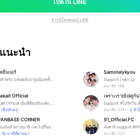
เปิดใน LINE
ดาวน์โหลดแอป LINE
ทแนะนำ
หยิ่นวอร์
Samotelykyou
ห้องปารูปนี้ ไว้สำหรับ แฟนคลับปารูปน้องๆทั้งสองมาให้ทุกคนได้เชยชมร่วมกันนะคะ
Support | lykn 🐺
8
สมาชิก 198
kait Official
เพราะเรา(ยัง)คู่ก
Tee Boonyakait Official (ยินดีต้อนรับแฟน ๆ ทุกท่านนะคะ เข้ากลุ่มแล้วรบกวนอ่านโน้ตนะคะ)
เมื่อสักครู่
สมาชิก 3741
3 ชั่ว
FANBASE CORNER
91_Official.FC
โมเม้นท์ สกายนานิ และไปเรื่อย
18 นาทีที่ผ่านมา
สมาชิก 227