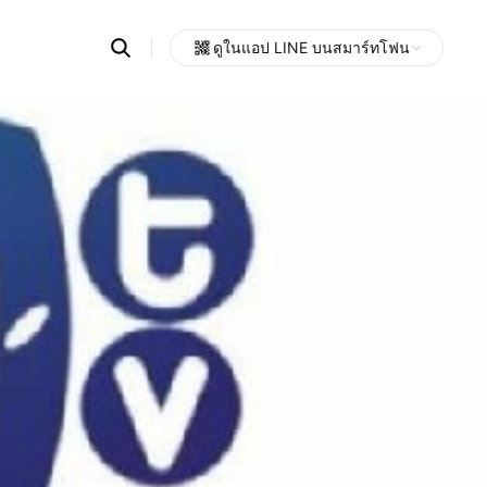
Search
ดูในแอป LINE บนสมาร์ทโฟน
OpenChats
Open
or
search
messages
area