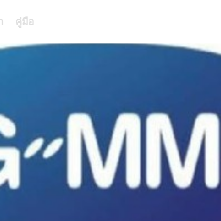
า
คู่มือ