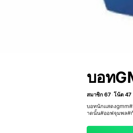
บอทG
สมาชิก 67
โน้ต 47
บอทนักแสดงgmm#กันอ
าดนั้น#ออฟจุมพล#กั