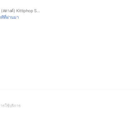
กิตติภพ เสรีวิชยสวัสดิ์ (สตางค์) Kittiphop Sereevichayasawat #กระปุกของสตางค์ #satangks
ทีที่ผ่านมา
(Open
ารใช้บริการ
in
a
new
window)