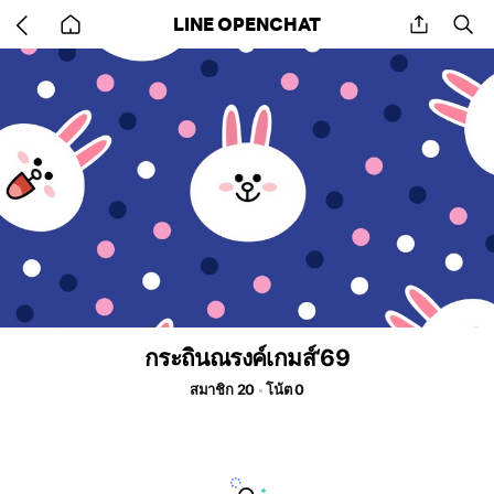
Go
share
se
LINE OPENCHAT
back
to
home
กระถินณรงค์เกมส์‘69
สมาชิก 20
โน้ต 0