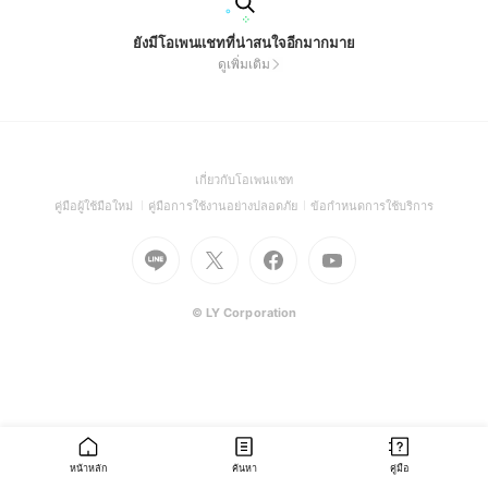
ยังมีโอเพนแชทที่น่าสนใจอีกมากมาย
ดูเพิ่มเติม
(Open
เกี่ยวกับโอเพนแชท
in
(Open
(Open
(Open
คู่มือผู้ใช้มือใหม่
คู่มือการใช้งานอย่างปลอดภัย
ข้อกำหนดการใช้บริการ
a
in
in
in
Go
Go
Go
new
Go
a
a
a
to
to
to
window)
to
new
new
new
Line
X
Facebook
Youtube
window)
window)
window)
(Open
(Open
(Open
(Open
© LY Corporation
in
in
in
in
a
a
a
a
new
new
new
new
window)
window)
window)
window)
หน้าหลัก
ค้นหา
คู่มือ