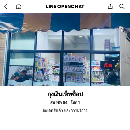
Go
share
se
LINE OPENCHAT
back
to
home
ถุงเงินเพ็ทช็อป
สมาชิก 54
โน้ต 1
อัพเดทสินค้า และการบริการ