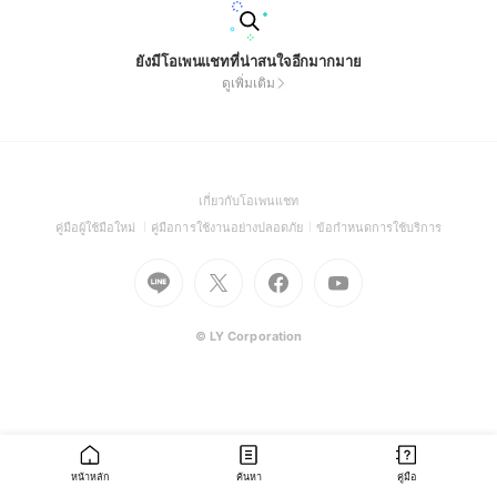
ยังมีโอเพนแชทที่น่าสนใจอีกมากมาย
ดูเพิ่มเติม
(Open
เกี่ยวกับโอเพนแชท
in
(Open
(Open
(Open
คู่มือผู้ใช้มือใหม่
คู่มือการใช้งานอย่างปลอดภัย
ข้อกำหนดการใช้บริการ
a
in
in
in
Go
Go
Go
new
Go
a
a
a
to
to
to
window)
to
new
new
new
Line
X
Facebook
Youtube
window)
window)
window)
(Open
(Open
(Open
(Open
© LY Corporation
in
in
in
in
a
a
a
a
new
new
new
new
window)
window)
window)
window)
หน้าหลัก
ค้นหา
คู่มือ