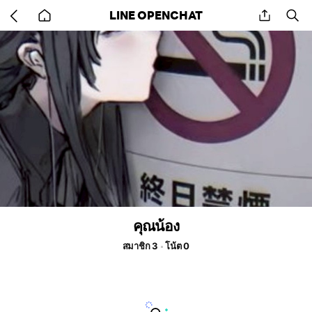
Go
share
se
LINE OPENCHAT
back
to
home
คุณน้อง
สมาชิก 3
โน้ต 0