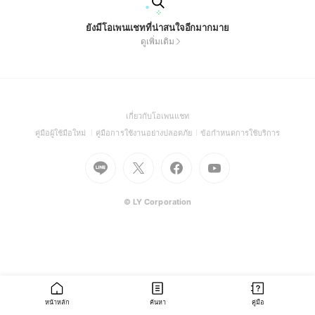
ยังมีโอเพนแชทที่น่าสนใจอีกมากมาย
ดูเพิ่มเติม
(Open
เกี่ยวกับโอเพนแชท
in
(Open
(Open
(Open
คู่มือผู้ใช้มือใหม่
คู่มือการใช้งานอย่างปลอดภัย
ข้อกำหนดการใช้บริการ
a
in
in
in
Go
Go
Go
new
Go
a
a
a
to
to
to
window)
to
new
new
new
Line
X
Facebook
Youtube
window)
window)
window)
(Open
(Open
(Open
(Open
© LY Corporation
in
in
in
in
a
a
a
a
new
new
new
new
window)
window)
window)
window)
หน้าหลัก
ค้นหา
คู่มือ