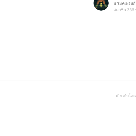
มาเมคเฟรนกั
สมาชิก 336
เกี่ยวกับโ