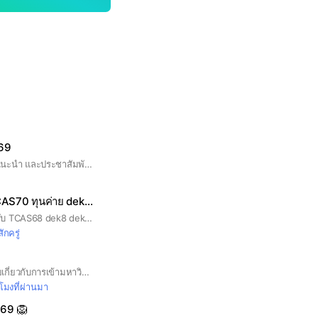
์69
#ห้องสำหรับปรึกษา แนะนำ และประชาสัมพันธ์การเรียน ม.รามคำแหงเท่านั้น
สอบเข้ามหาลัย TCAS70 ทุนค่าย dek70
รวมข่าวสอบเข้าสำหรับ TCAS68 dek8 dek69 รับตรง ทุน ค่าย
สักครู่
กลุ่มนี้จัดขึ้นเพื่อพูดคุยเกี่ยวกับการเข้ามหาวิทยาลัย สามารถแลกเปลี่ยนข้อมูลและความรู้ได้เลยค่ะ #dek70 #dek71 #dek72 #เด็กซิ่ว
วโมงที่ผ่านมา
 69 🦁