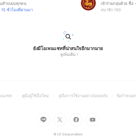
นค้าบบบบทุกคน
15 ชั่วโมงที่ผ่านมา
สมาชิก 199
ยังมีโอเพนแชทที่น่าสนใจอีกมากมาย
ดูเพิ่มเติม
(Open
(Open
(Open
อเพนแชท
คู่มือผู้ใช้มือใหม่
คู่มือการใช้งานอย่างปลอดภัย
ข้อกำหนดก
in
in
in
a
a
a
new
new
new
Go
Go
Go
Go
window)
window)
window)
to
to
to
to
Line
X
Facebook
Youtube
(Open
(Open
(Open
(Open
© LY Corporation