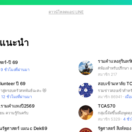
ดาวน์โหลดแอป LINE
ทแนะนำ
รามคำแหงสุรินทร
ตร์-ปี 69
9 ชั่วโมงที่ผ่านมา
สมาชิก 217
unteer ปี 69
ข้าสู่ครอบครัวสหพันธ์นะคะ 😻
12 ชั่วโมงที่ผ่านมา
สมาชิก 86941
เมื่อ
ม.รามคำแหงปี2569
TCAS70
รียน ความรู้กันครับ
สมาชิก 5329
4 ชั่
ียนรัฐศาสตร์ แผน c Dek69
รัฐศาสตร์ สิงห์ทอง