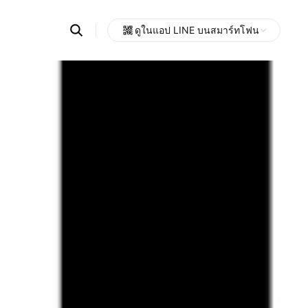
Search
ดูในแอป LINE บนสมาร์ทโฟน
OpenChats
Open
or
search
messages
area