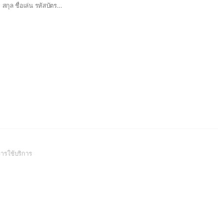
เข้าร่วมกลุ่มด้วย ชื่อ - สกุล ชื่อเล่น รหัสบัตรนักศึกษา รูปโปรไฟล์จริงนะครับ⁉️😉
(Open
ารใช้บริการ
in
a
new
window)