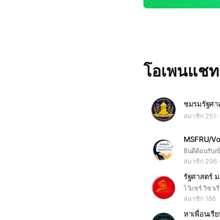
โอเพนแช
ชมรมรัฐศาส
สมาชิก 251
MSFRU/Vol
ยินดีต้อนรับเ
สมาชิก 296
รัฐศาสตร์ 
ไว้แชร์ วิชาเ
สมาชิก 186
หาเพื่อนเร