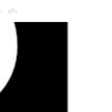
า
คู่มือ