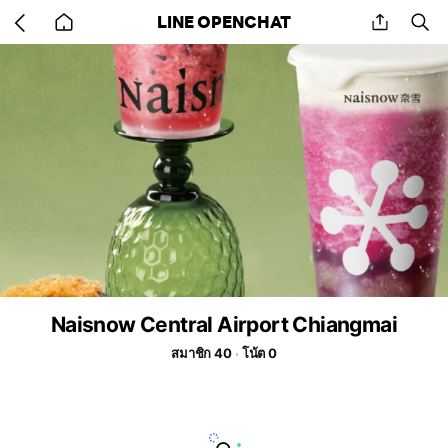
Go
share
se
LINE OPENCHAT
back
to
home
Naisnow Central Airport Chiangmai
สมาชิก 40
โน้ต 0