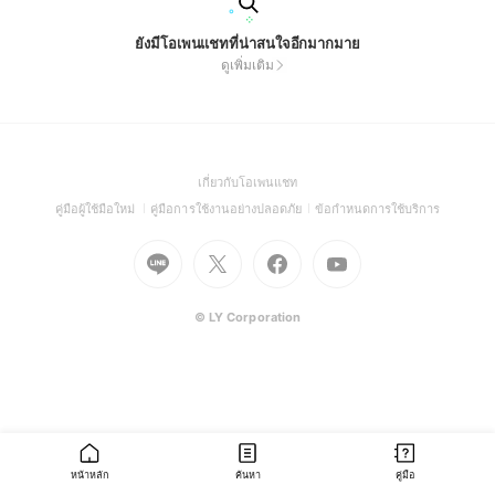
ยังมีโอเพนแชทที่น่าสนใจอีกมากมาย
ดูเพิ่มเติม
(Open
เกี่ยวกับโอเพนแชท
in
(Open
(Open
(Open
คู่มือผู้ใช้มือใหม่
คู่มือการใช้งานอย่างปลอดภัย
ข้อกำหนดการใช้บริการ
a
in
in
in
Go
Go
Go
new
Go
a
a
a
to
to
to
window)
to
new
new
new
Line
X
Facebook
Youtube
window)
window)
window)
(Open
(Open
(Open
(Open
© LY Corporation
in
in
in
in
a
a
a
a
new
new
new
new
window)
window)
window)
window)
หน้าหลัก
ค้นหา
คู่มือ