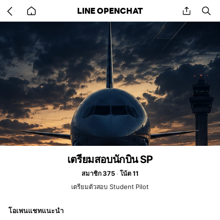
Go
share
se
LINE OPENCHAT
back
to
home
เตรียมสอบนักบิน SP
สมาชิก 375
โน้ต 11
เตรียมตัวสอบ Student Pilot
โอเพนแชทแนะนำ