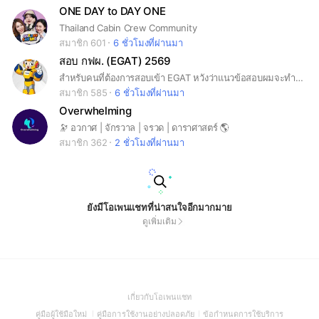
ONE DAY to DAY ONE
Thailand Cabin Crew Community
สมาชิก 601
6 ชั่วโมงที่ผ่านมา
สอบ กฟผ. (EGAT) 2569
สำหรับคนที่ต้องการสอบเข้า EGAT หวังว่าแนวข้อสอบผมจะทำให้ทุกคนสองผ่านนะครับ เป็นกำลังใจให้ครับ ถ้าสงสัยอะไรสอบถามได้เลยครับ
สมาชิก 585
6 ชั่วโมงที่ผ่านมา
Overwhelming
🔭 อวกาศ | จักรวาล | จรวด | ดาราศาสตร์ 🌎
สมาชิก 362
2 ชั่วโมงที่ผ่านมา
ยังมีโอเพนแชทที่น่าสนใจอีกมากมาย
ดูเพิ่มเติม
(Open
เกี่ยวกับโอเพนแชท
in
(Open
(Open
(Open
คู่มือผู้ใช้มือใหม่
คู่มือการใช้งานอย่างปลอดภัย
ข้อกำหนดการใช้บริการ