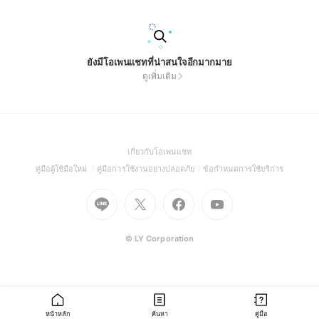
ยังมีโอเพนแชทที่น่าสนใจอีกมากมาย
ดูเพิ่มเติม
(Open
เกี่ยวกับโอเพนแชท
in
(Open
(Open
(Open
คู่มือผู้ใช้มือใหม่
คู่มือการใช้งานอย่างปลอดภัย
ข้อกำหนดการใช้บริการ
a
in
in
in
Go
Go
Go
new
Go
a
a
a
to
to
to
window)
to
new
new
new
Line
X
Facebook
Youtube
window)
window)
window)
(Open
(Open
(Open
(Open
© LY Corporation
in
in
in
in
a
a
a
a
new
new
new
new
window)
window)
window)
window)
หน้าหลัก
ค้นหา
คู่มือ